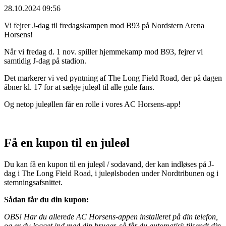
28.10.2024 09:56
Vi fejrer J-dag til fredagskampen mod B93 på Nordstern Arena
Horsens!
Når vi fredag d. 1 nov. spiller hjemmekamp mod B93, fejrer vi
samtidig J-dag på stadion.
Det markerer vi ved pyntning af The Long Field Road, der på dagen
åbner kl. 17 for at sælge juleøl til alle gule fans.
Og netop juleøllen får en rolle i vores AC Horsens-app!
Få en kupon til en juleøl
Du kan få en kupon til en juleøl / sodavand, der kan indløses på J-
dag i The Long Field Road, i juleølsboden under Nordtribunen og i
stemningsafsnittet.
Sådan får du din kupon:
OBS! Har du allerede AC Horsens-appen installeret på din telefon,
og er du logget ind med din bruger, så får du automatisk tilsendt din