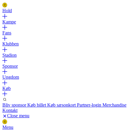
Hold
Kampe
Fans
Klubben
Stadion
Sponsor
Ungdom
Køb
Bliv sponsor
Køb billet
Køb sæsonkort
Partner-login
Merchandise
Kontakt
Close menu
Menu