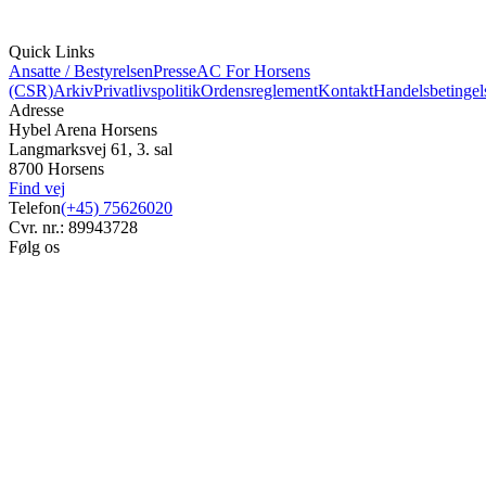
Quick Links
Ansatte / Bestyrelsen
Presse
AC For Horsens
(CSR)
Arkiv
Privatlivspolitik
Ordensreglement
Kontakt
Handelsbetingel
Adresse
Hybel Arena Horsens
Langmarksvej 61, 3. sal
8700 Horsens
Find vej
Telefon
(+45) 75626020
Cvr. nr.: 89943728
Følg os