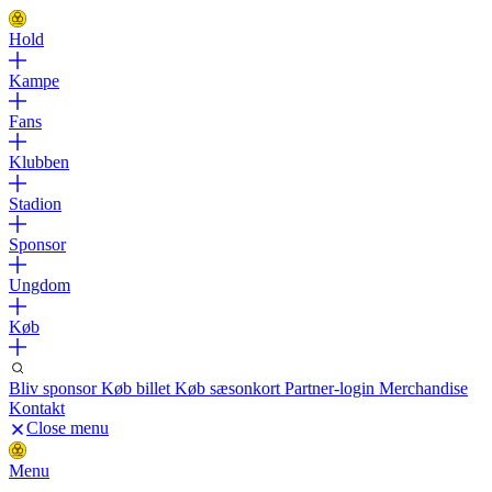
Hold
Kampe
Fans
Klubben
Stadion
Sponsor
Ungdom
Køb
Bliv sponsor
Køb billet
Køb sæsonkort
Partner-login
Merchandise
Kontakt
Close menu
Menu