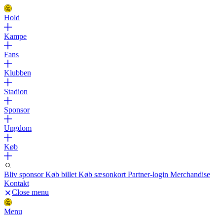
Hold
Kampe
Fans
Klubben
Stadion
Sponsor
Ungdom
Køb
Bliv sponsor
Køb billet
Køb sæsonkort
Partner-login
Merchandise
Kontakt
Close menu
Menu