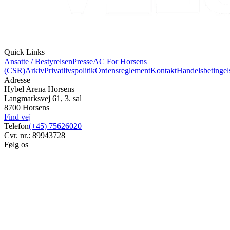
Quick Links
Ansatte / Bestyrelsen
Presse
AC For Horsens
(CSR)
Arkiv
Privatlivspolitik
Ordensreglement
Kontakt
Handelsbetingel
Adresse
Hybel Arena Horsens
Langmarksvej 61, 3. sal
8700 Horsens
Find vej
Telefon
(+45) 75626020
Cvr. nr.: 89943728
Følg os