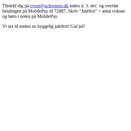
Tilmeld dig på
event@achorsens.dk
inden d. 3. dec. og overfør
betalingen på MobilePay til 72887. Skriv "Julefest" + antal voksne
og børn i noten på MobilePay.
Vi ses til endnu en hyggelig julefest! Gul jul!