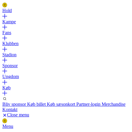
Hold
Kampe
Fans
Klubben
Stadion
Sponsor
Ungdom
Køb
Bliv sponsor
Køb billet
Køb sæsonkort
Partner-login
Merchandise
Kontakt
Close menu
Menu