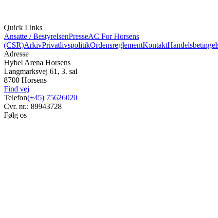
Quick Links
Ansatte / Bestyrelsen
Presse
AC For Horsens
(CSR)
Arkiv
Privatlivspolitik
Ordensreglement
Kontakt
Handelsbetingel
Adresse
Hybel Arena Horsens
Langmarksvej 61, 3. sal
8700 Horsens
Find vej
Telefon
(+45) 75626020
Cvr. nr.: 89943728
Følg os