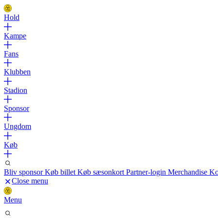
Hold
Kampe
Fans
Klubben
Stadion
Sponsor
Ungdom
Køb
Bliv sponsor
Køb billet
Køb sæsonkort
Partner-login
Merchandise
Ko
Close menu
Menu