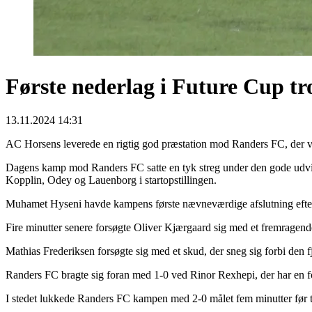
Første nederlag i Future Cup tr
13.11.2024 14:31
AC Horsens leverede en rigtig god præstation mod Randers FC, der 
Dagens kamp mod Randers FC satte en tyk streg under den gode udvik
Kopplin, Odey og Lauenborg i startopstillingen.
Muhamet Hyseni havde kampens første nævneværdige afslutning efter 10
Fire minutter senere forsøgte Oliver Kjærgaard sig med et fremragen
Mathias Frederiksen forsøgte sig med et skud, der sneg sig forbi den f
Randers FC bragte sig foran med 1-0 ved Rinor Rexhepi, der har en fo
I stedet lukkede Randers FC kampen med 2-0 målet fem minutter før t