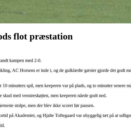
ods flot præstation
vandt kampen med 2-0.
ling, AC Horsens er inde i, og de gulklædte gæster gjorde det godt m
 minutters spil, men keeperen var på plads, og to minutter senere mått
de skud med venstreskøjten, men keeperen nåede godt ned.
jerneste stolpe, men der blev ikke scoret før pausen.
rtid på Akademiet, og Hjalte Toftegaard var uhyggelig tæt på at udlign
id.