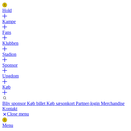
Hold
Kampe
Fans
Klubben
Stadion
Sponsor
Ungdom
Køb
Bliv sponsor
Køb billet
Køb sæsonkort
Partner-login
Merchandise
Kontakt
Close menu
Menu