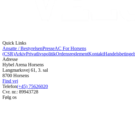
Quick Links
Ansatte / Bestyrelsen
Presse
AC For Horsens
(CSR)
Arkiv
Privatlivspolitik
Ordensreglement
Kontakt
Handelsbetingel
Adresse
Hybel Arena Horsens
Langmarksvej 61, 3. sal
8700 Horsens
Find vej
Telefon
(+45) 75626020
Cvr. nr.: 89943728
Følg os