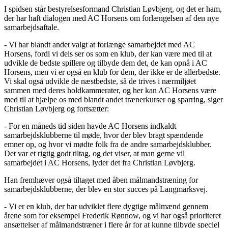
I spidsen står bestyrelsesformand Christian Løvbjerg, og det er ham,
der har haft dialogen med AC Horsens om forlængelsen af den nye
samarbejdsaftale.
- Vi har blandt andet valgt at forlænge samarbejdet med AC
Horsens, fordi vi dels ser os som en klub, der kan være med til at
udvikle de bedste spillere og tilbyde dem det, de kan opnå i AC
Horsens, men vi er også en klub for dem, der ikke er de allerbedste.
Vi skal også udvikle de næstbedste, så de trives i nærmiljøet
sammen med deres holdkammerater, og her kan AC Horsens være
med til at hjælpe os med blandt andet trænerkurser og sparring, siger
Christian Løvbjerg og fortsætter:
- For en måneds tid siden havde AC Horsens indkaldt
samarbejdsklubberne til møde, hvor der blev bragt spændende
emner op, og hvor vi mødte folk fra de andre samarbejdsklubber.
Det var et rigtig godt tiltag, og det viser, at man gerne vil
samarbejdet i AC Horsens, lyder det fra Christian Løvbjerg.
Han fremhæver også tiltaget med åben målmandstræning for
samarbejdsklubberne, der blev en stor succes på Langmarksvej.
- Vi er en klub, der har udviklet flere dygtige målmænd gennem
årene som for eksempel Frederik Rønnow, og vi har også prioriteret
ansættelser af målmandstræner i flere år for at kunne tilbyde speciel