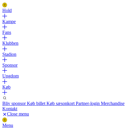
Hold
Kampe
Fans
Klubben
Stadion
Sponsor
Ungdom
Køb
Bliv sponsor
Køb billet
Køb sæsonkort
Partner-login
Merchandise
Kontakt
Close menu
Menu