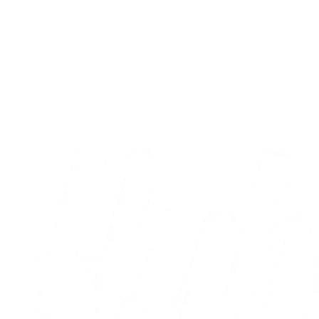
Træningskamp
AC Horsens sejrede i testkamp
03.08.2026
Alle nyheder