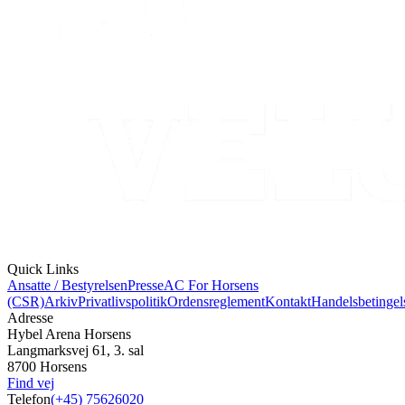
Quick Links
Ansatte / Bestyrelsen
Presse
AC For Horsens
(CSR)
Arkiv
Privatlivspolitik
Ordensreglement
Kontakt
Handelsbetingel
Adresse
Hybel Arena Horsens
Langmarksvej 61, 3. sal
8700 Horsens
Find vej
Telefon
(+45) 75626020