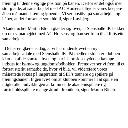
træning til denne vigtige position på banen. Derfor er det også med
stor glæde, at samarbejdet med AC Horsens tilbyder vores keepere
åben målmandstræning løbende. Vi ser positivt på samarbejdet og
håber, at det fortsætter som hidtil, siger Løvbjerg.
Akademichef Martin Bloch glæder sig over, at Stensballe IK bakker
op om samarbejdet med AC Horsens, og han ser frem til at fortsætte
samarbejdet.
- Det er en glædens dag, at vi har underskrevet en ny
samarbejdsaftale med Stensballe IK. På medlemssiden er klubben
klart en af de største i byen og har historisk set ydet en kæmpe
indsats for børne- og ungdomsfodbolden. Fremover ser vi frem til et
fortsat stærkt samarbejde, hvor vi bl.a. vil videreføre vores
målrettede fokus på inspiration til SIK’s trænere og spillere på
træningsbanen. Ingen tvivl om at klubben kommer til at spille en
nøglerolle i udviklingen af kommende akademispillere og
førsteholdsspillere mange år ud i fremtiden, siger Martin Bloch.