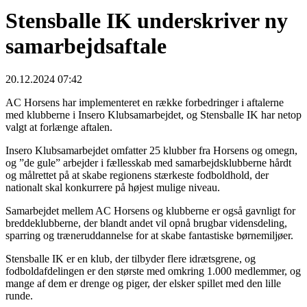
Stensballe IK underskriver ny
samarbejdsaftale
20.12.2024 07:42
AC Horsens har implementeret en række forbedringer i aftalerne
med klubberne i Insero Klubsamarbejdet, og Stensballe IK har netop
valgt at forlænge aftalen.
Insero Klubsamarbejdet omfatter 25 klubber fra Horsens og omegn,
og ”de gule” arbejder i fællesskab med samarbejdsklubberne hårdt
og målrettet på at skabe regionens stærkeste fodboldhold, der
nationalt skal konkurrere på højest mulige niveau.
Samarbejdet mellem AC Horsens og klubberne er også gavnligt for
breddeklubberne, der blandt andet vil opnå brugbar vidensdeling,
sparring og træneruddannelse for at skabe fantastiske børnemiljøer.
Stensballe IK er en klub, der tilbyder flere idrætsgrene, og
fodboldafdelingen er den største med omkring 1.000 medlemmer, og
mange af dem er drenge og piger, der elsker spillet med den lille
runde.