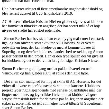
førstehold har han scoret otte mål.
Han har været udtaget til flere amerikanske ungdomslandshold og
blev senest udtaget til U20-landsholdet i 2019.
AC Horsens’ direktør Kristian Nielsen glæder sig over, at klubben
har formået at tiltrække en angriber, der har scoret mål på et højt
niveau og stadig har et stort potentiale.
- Simon Becher har bevist, at han er en dygtig målscorer i en stærk
liga, og han bliver et stort aktiv for AC Horsens. Vi er ved at
opbygge en trup, der kan hjælpe os med at komme tilbage til
Superligaen og derefter holde os i landets bedste række, og Simon
passer perfekt til den profil. Han er den type spiller, der vil give alt
for klubben, og det er det, vi har brug for, siger Kristian Nielsen.
Simon Becher er godt i gang med at pakke tilværelsen ned i
Vancouver, og han glæder sig til at spille i den gule trøje.
- Det er en stor mulighed for mig at skifte til AC Horsens, for det
virker til at være et perfekt næste skridt i min karriere. Klubbens
projekt lyder rigtig spændende med seriøse og ambitiøse mål, der
flugter med mine, og jeg er ikke i tvivl om, at klubben vil gøre
seriøse fremskridt inden for de næste par år. Jeg er en angriber, der
elsker at score mål, og jeg vil hjælpe holdet tilbage til Superligaen,
siger Simon Becher.