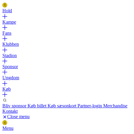
Hold
Kampe
Fans
Klubben
Stadion
Sponsor
Ungdom
Køb
Bliv sponsor
Køb billet
Køb sæsonkort
Partner-login
Merchandise
Kontakt
Close menu
Menu