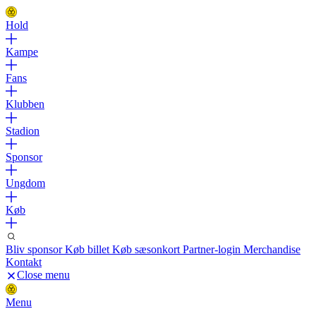
Hold
Kampe
Fans
Klubben
Stadion
Sponsor
Ungdom
Køb
Bliv sponsor
Køb billet
Køb sæsonkort
Partner-login
Merchandise
Kontakt
Close menu
Menu