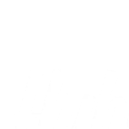
Fans
AC Horsens – Brøndby IF: Læs dagens
kampprogram
09.08.2026
Alle nyheder