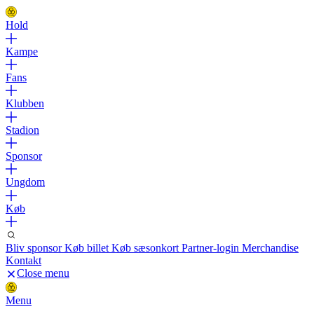
Hold
Kampe
Fans
Klubben
Stadion
Sponsor
Ungdom
Køb
Bliv sponsor
Køb billet
Køb sæsonkort
Partner-login
Merchandise
Kontakt
Close menu
Menu