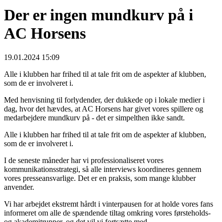
Der er ingen mundkurv på i
AC Horsens
19.01.2024 15:09
Alle i klubben har frihed til at tale frit om de aspekter af klubben,
som de er involveret i.
Med henvisning til forlydender, der dukkede op i lokale medier i
dag, hvor det hævdes, at AC Horsens har givet vores spillere og
medarbejdere mundkurv på - det er simpelthen ikke sandt.
Alle i klubben har frihed til at tale frit om de aspekter af klubben,
som de er involveret i.
I de seneste måneder har vi professionaliseret vores
kommunikationsstrategi, så alle interviews koordineres gennem
vores presseansvarlige. Det er en praksis, som mange klubber
anvender.
Vi har arbejdet ekstremt hårdt i vinterpausen for at holde vores fans
informeret om alle de spændende tiltag omkring vores førsteholds-
og akademitrupper, og det vil vi fortsætte med.