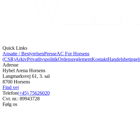
Quick Links
Ansatte / Bestyrelsen
Presse
AC For Horsens
(CSR)
Arkiv
Privatlivspolitik
Ordensreglement
Kontakt
Handelsbetingel
Adresse
Hybel Arena Horsens
Langmarksvej 61, 3. sal
8700 Horsens
Find vej
Telefon
(+45) 75626020
Cvr. nr.: 89943728
Følg os