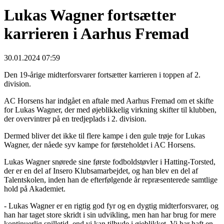
Lukas Wagner fortsætter
karrieren i Aarhus Fremad
30.01.2024 07:59
Den 19-årige midterforsvarer fortsætter karrieren i toppen af 2.
division.
AC Horsens har indgået en aftale med Aarhus Fremad om et skifte
for Lukas Wagner, der med øjeblikkelig virkning skifter til klubben,
der overvintrer på en tredjeplads i 2. division.
Dermed bliver det ikke til flere kampe i den gule trøje for Lukas
Wagner, der nåede syv kampe for førsteholdet i AC Horsens.
Lukas Wagner snørede sine første fodboldstøvler i Hatting-Torsted,
der er en del af Insero Klubsamarbejdet, og han blev en del af
Talentskolen, inden han de efterfølgende år repræsenterede samtlige
hold på Akademiet.
- Lukas Wagner er en rigtig god fyr og en dygtig midterforsvarer, og
han har taget store skridt i sin udvikling, men han har brug for mere
kontinuerlig spilletid, end vi kan tilbyde i øjeblikket. Vi har haft en