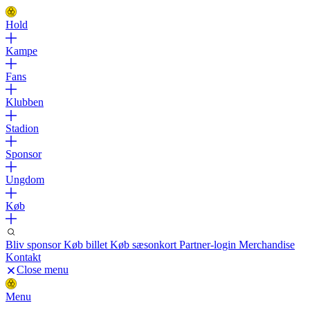
Hold
Kampe
Fans
Klubben
Stadion
Sponsor
Ungdom
Køb
Bliv sponsor
Køb billet
Køb sæsonkort
Partner-login
Merchandise
Kontakt
Close menu
Menu