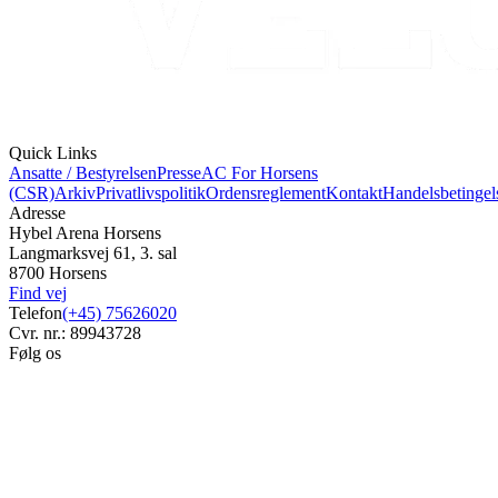
Quick Links
Ansatte / Bestyrelsen
Presse
AC For Horsens
(CSR)
Arkiv
Privatlivspolitik
Ordensreglement
Kontakt
Handelsbetingel
Adresse
Hybel Arena Horsens
Langmarksvej 61, 3. sal
8700 Horsens
Find vej
Telefon
(+45) 75626020
Cvr. nr.: 89943728
Følg os