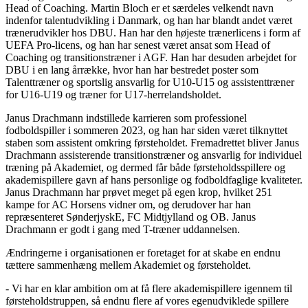
Head of Coaching. Martin Bloch er et særdeles velkendt navn
indenfor talentudvikling i Danmark, og han har blandt andet været
trænerudvikler hos DBU. Han har den højeste trænerlicens i form af
UEFA Pro-licens, og han har senest været ansat som Head of
Coaching og transitionstræner i AGF. Han har desuden arbejdet for
DBU i en lang årrække, hvor han har bestredet poster som
Talenttræner og sportslig ansvarlig for U10-U15 og assistenttræner
for U16-U19 og træner for U17-herrelandsholdet.
Janus Drachmann indstillede karrieren som professionel
fodboldspiller i sommeren 2023, og han har siden været tilknyttet
staben som assistent omkring førsteholdet. Fremadrettet bliver Janus
Drachmann assisterende transitionstræner og ansvarlig for individuel
træning på Akademiet, og dermed får både førsteholdsspillere og
akademispillere gavn af hans personlige og fodboldfaglige kvaliteter.
Janus Drachmann har prøvet meget på egen krop, hvilket 251
kampe for AC Horsens vidner om, og derudover har han
repræsenteret SønderjyskE, FC Midtjylland og OB. Janus
Drachmann er godt i gang med T-træner uddannelsen.
Ændringerne i organisationen er foretaget for at skabe en endnu
tættere sammenhæng mellem Akademiet og førsteholdet.
- Vi har en klar ambition om at få flere akademispillere igennem til
førsteholdstruppen, så endnu flere af vores egenudviklede spillere