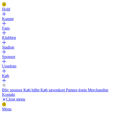
Hold
Kampe
Fans
Klubben
Stadion
Sponsor
Ungdom
Køb
Bliv sponsor
Køb billet
Køb sæsonkort
Partner-login
Merchandise
Kontakt
Close menu
Menu