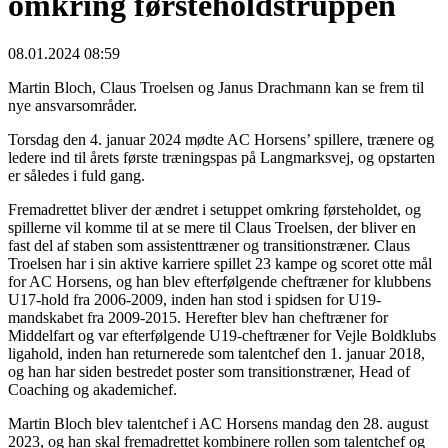
omkring førsteholdstruppen
08.01.2024 08:59
Martin Bloch, Claus Troelsen og Janus Drachmann kan se frem til
nye ansvarsområder.
Torsdag den 4. januar 2024 mødte AC Horsens’ spillere, trænere og
ledere ind til årets første træningspas på Langmarksvej, og opstarten
er således i fuld gang.
Fremadrettet bliver der ændret i setuppet omkring førsteholdet, og
spillerne vil komme til at se mere til Claus Troelsen, der bliver en
fast del af staben som assistenttræner og transitionstræner. Claus
Troelsen har i sin aktive karriere spillet 23 kampe og scoret otte mål
for AC Horsens, og han blev efterfølgende cheftræner for klubbens
U17-hold fra 2006-2009, inden han stod i spidsen for U19-
mandskabet fra 2009-2015. Herefter blev han cheftræner for
Middelfart og var efterfølgende U19-cheftræner for Vejle Boldklubs
ligahold, inden han returnerede som talentchef den 1. januar 2018,
og han har siden bestredet poster som transitionstræner, Head of
Coaching og akademichef.
Martin Bloch blev talentchef i AC Horsens mandag den 28. august
2023, og han skal fremadrettet kombinere rollen som talentchef og