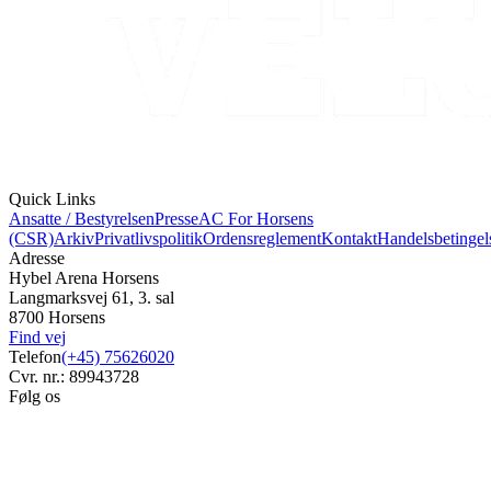
Quick Links
Ansatte / Bestyrelsen
Presse
AC For Horsens
(CSR)
Arkiv
Privatlivspolitik
Ordensreglement
Kontakt
Handelsbetingel
Adresse
Hybel Arena Horsens
Langmarksvej 61, 3. sal
8700 Horsens
Find vej
Telefon
(+45) 75626020
Cvr. nr.: 89943728
Følg os