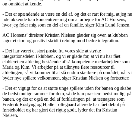
og området at kende.
- Det er spændende at være en del af, og det er rart for mig, at jeg nu
udelukkende kan koncentrere mig om at arbejde for AC Horsens,
hvor jeg føler mig som en del af en familie, siger Kim Lund Jensen.
AC Horsens’ direktør Kristian Nielsen glæder sig over, at klubben
tager et stort og positivt skridt i retning mod bedre integration.
- Det har været et stort ønske fra vores side at styrke
integrationsdelen i klubben, og vi er glade for, at vi nu har fået
etableret en afdeling bestående af så kompetente medarbejdere som
Maria og Kim. Vi arbejder på at tilknytte flere ressourcer til
afdelingen, så vi kommer til at stå endnu stærkere på området, når vi
byder nye spillere velkommen, siger Kristian Nielsen og fortsætter:
- Det er vigtigt for os at støtte unge spillere uden for banen og skabe
de bedst mulige rammer for dem, så de kan præstere bedst muligt på
banen, og det er også en del af forklaringen på, at teenagere som
Frederik Roslyng og Hjalte Toftegaard allerede har fået debut på
førsteholdet og har gjort det rigtig godt, lyder det fra Kristian
Nielsen.