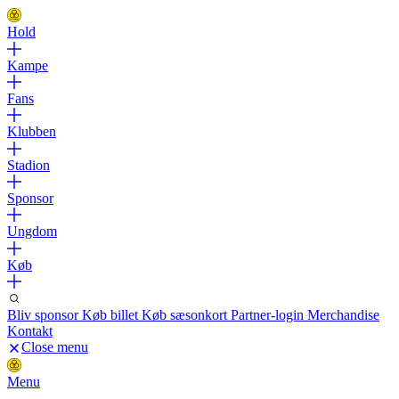
Hold
Kampe
Fans
Klubben
Stadion
Sponsor
Ungdom
Køb
Bliv sponsor
Køb billet
Køb sæsonkort
Partner-login
Merchandise
Kontakt
Close menu
Menu