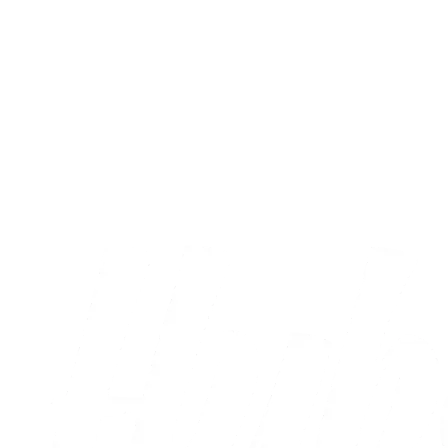
Fans
AC Horsens – Brøndby IF: Læs dagens
kampprogram
09.08.2026
Alle nyheder