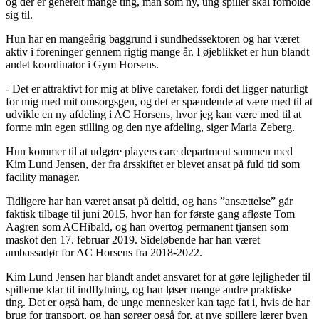
og der er generelt mange ting, man som ny, ung spiller skal forholde
sig til.
Hun har en mangeårig baggrund i sundhedssektoren og har været
aktiv i foreninger gennem rigtig mange år. I øjeblikket er hun blandt
andet koordinator i Gym Horsens.
- Det er attraktivt for mig at blive caretaker, fordi det ligger naturligt
for mig med mit omsorgsgen, og det er spændende at være med til at
udvikle en ny afdeling i AC Horsens, hvor jeg kan være med til at
forme min egen stilling og den nye afdeling, siger Maria Zeberg.
Hun kommer til at udgøre players care department sammen med
Kim Lund Jensen, der fra årsskiftet er blevet ansat på fuld tid som
facility manager.
Tidligere har han været ansat på deltid, og hans ”ansættelse” går
faktisk tilbage til juni 2015, hvor han for første gang afløste Tom
Aagren som ACHibald, og han overtog permanent tjansen som
maskot den 17. februar 2019. Sideløbende har han været
ambassadør for AC Horsens fra 2018-2022.
Kim Lund Jensen har blandt andet ansvaret for at gøre lejligheder til
spillerne klar til indflytning, og han løser mange andre praktiske
ting. Det er også ham, de unge mennesker kan tage fat i, hvis de har
brug for transport, og han sørger også for, at nye spillere lærer byen