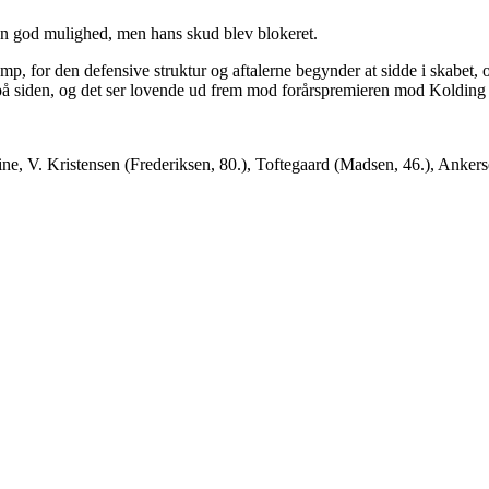
en god mulighed, men hans skud blev blokeret.
mp, for den defensive struktur og aftalerne begynder at sidde i skabet, o
 på siden, og det ser lovende ud frem mod forårspremieren mod Kolding
ine, V. Kristensen (Frederiksen, 80.), Toftegaard (Madsen, 46.), Anker