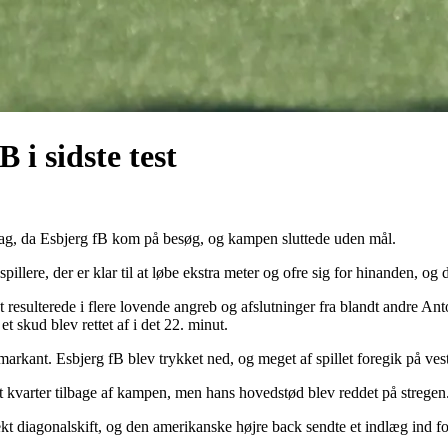
i sidste test
dag, da Esbjerg fB kom på besøg, og kampen sluttede uden mål.
ere, der er klar til at løbe ekstra meter og ofre sig for hinanden, og
resulterede i flere lovende angreb og afslutninger fra blandt andre A
 skud blev rettet af i det 22. minut.
arkant. Esbjerg fB blev trykket ned, og meget af spillet foregik på ves
t kvarter tilbage af kampen, men hans hovedstød blev reddet på strege
kt diagonalskift, og den amerikanske højre back sendte et indlæg ind