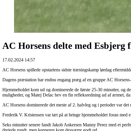
AC Horsens delte med Esbjerg fB 
17.02.2024 14:57
AC Horsens spillede opstartens sidste træningskamp lørdag eftermid
Dagens præstation bar endnu engang præg af en gruppe AC Horsens-spill
Hjemmeholdet kom ud og dominerede de første 25-30 minutter, og det 
muligheder, og Matej Delac hev en fin refleksredning ud af ærmet, da et
AC Horsens dominerede det meste af 2. halvleg og i perioder var det m
Frederik V. Kristensen var tæt på at bringe hjemmeholdet foran med e
Seks minutter senere fandt Jakob Ankersen Manny Perez med et perfe
drejede rundt, men keeperen kom desværre godt ud.