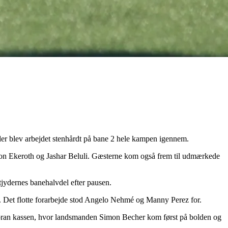
 der blev arbejdet stenhårdt på bane 2 hele kampen igennem.
nton Ekeroth og Jashar Beluli. Gæsterne kom også frem til udmærkede
tjydernes banehalvdel efter pausen.
n. Det flotte forarbejde stod Angelo Nehmé og Manny Perez for.
 foran kassen, hvor landsmanden Simon Becher kom først på bolden og