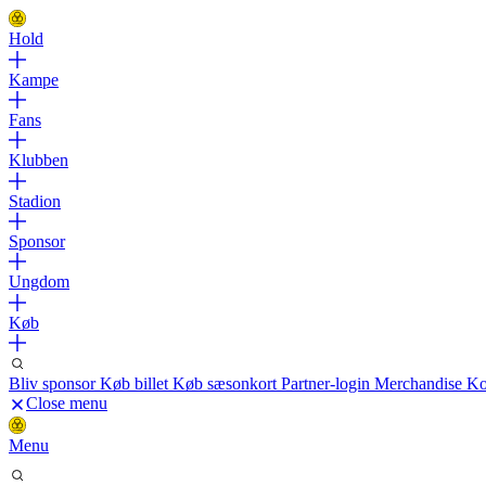
Hold
Kampe
Fans
Klubben
Stadion
Sponsor
Ungdom
Køb
Bliv sponsor
Køb billet
Køb sæsonkort
Partner-login
Merchandise
Ko
Close menu
Menu