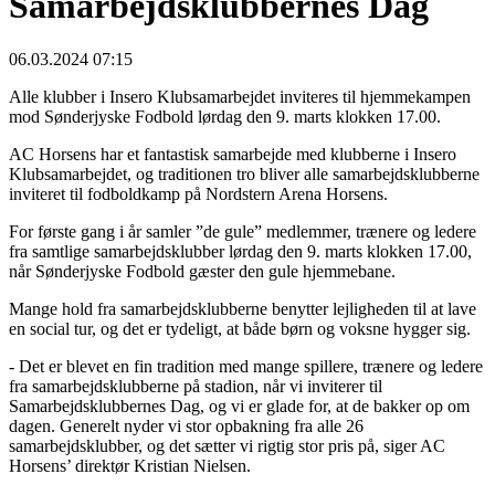
Samarbejdsklubbernes Dag
06.03.2024 07:15
Alle klubber i Insero Klubsamarbejdet inviteres til hjemmekampen
mod Sønderjyske Fodbold lørdag den 9. marts klokken 17.00.
AC Horsens har et fantastisk samarbejde med klubberne i Insero
Klubsamarbejdet, og traditionen tro bliver alle samarbejdsklubberne
inviteret til fodboldkamp på Nordstern Arena Horsens.
For første gang i år samler ”de gule” medlemmer, trænere og ledere
fra samtlige samarbejdsklubber lørdag den 9. marts klokken 17.00,
når Sønderjyske Fodbold gæster den gule hjemmebane.
Mange hold fra samarbejdsklubberne benytter lejligheden til at lave
en social tur, og det er tydeligt, at både børn og voksne hygger sig.
- Det er blevet en fin tradition med mange spillere, trænere og ledere
fra samarbejdsklubberne på stadion, når vi inviterer til
Samarbejdsklubbernes Dag, og vi er glade for, at de bakker op om
dagen. Generelt nyder vi stor opbakning fra alle 26
samarbejdsklubber, og det sætter vi rigtig stor pris på, siger AC
Horsens’ direktør Kristian Nielsen.