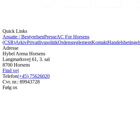
Quick Links
Ansatte / Bestyrelsen
Presse
AC For Horsens
(CSR)
Arkiv
Privatlivspolitik
Ordensreglement
Kontakt
Handelsbetingel
Adresse
Hybel Arena Horsens
Langmarksvej 61, 3. sal
8700 Horsens
Find vej
Telefon
(+45) 75626020
Cvr. nr.: 89943728
Følg os