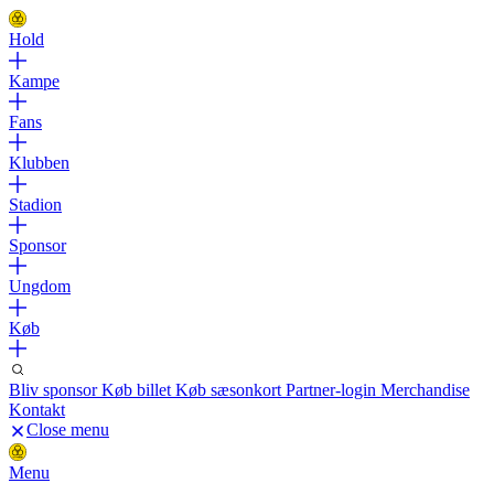
Hold
Kampe
Fans
Klubben
Stadion
Sponsor
Ungdom
Køb
Bliv sponsor
Køb billet
Køb sæsonkort
Partner-login
Merchandise
Kontakt
Close menu
Menu