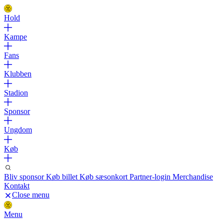
Hold
Kampe
Fans
Klubben
Stadion
Sponsor
Ungdom
Køb
Bliv sponsor
Køb billet
Køb sæsonkort
Partner-login
Merchandise
Kontakt
Close menu
Menu