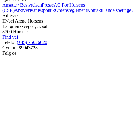
Ansatte / Bestyrelsen
Presse
AC For Horsens
(CSR)
Arkiv
Privatlivspolitik
Ordensreglement
Kontakt
Handelsbetingel
Adresse
Hybel Arena Horsens
Langmarksvej 61, 3. sal
8700 Horsens
Find vej
Telefon
(+45) 75626020
Cvr. nr.: 89943728
Følg os