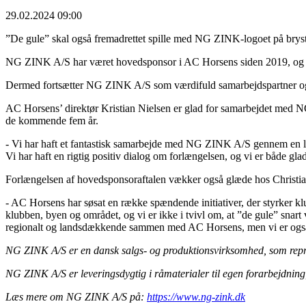
29.02.2024 09:00
”De gule” skal også fremadrettet spille med NG ZINK-logoet på bryst
NG ZINK A/S har været hovedsponsor i AC Horsens siden 2019, og det s
Dermed fortsætter NG ZINK A/S som værdifuld samarbejdspartner og e
AC Horsens’ direktør Kristian Nielsen er glad for samarbejdet med 
de kommende fem år.
- Vi har haft et fantastisk samarbejde med NG ZINK A/S gennem en læ
Vi har haft en rigtig positiv dialog om forlængelsen, og vi er både gl
Forlængelsen af hovedsponsoraftalen vækker også glæde hos Christi
- AC Horsens har søsat en række spændende initiativer, der styrker kl
klubben, byen og området, og vi er ikke i tvivl om, at ”de gule” snart v
regionalt og landsdækkende sammen med AC Horsens, men vi er også ho
NG ZINK A/S er en dansk salgs- og produktionsvirksomhed, som repræ
NG ZINK A/S er leveringsdygtig i råmaterialer til egen forarbejdning,
Læs mere om NG ZINK A/S på:
https://www.ng-zink.dk