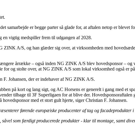
et.
amarbejde er begge parter så glade for, at aftalen netop er blevet fo
n vigtig medspiller frem til udgangen af 2028.
NG ZINK A/S, og han glæder sig over, at virksomheden med hovedsæde 
ngere årrække – også inden NG ZINK A/S blev hovedsponsor – og vi glæd
ade for og stolte over, at NG ZINK A/S som lokal virksomhed også er på 
an F. Johansen, der er indehaver af NG ZINK A/S.
ubben på kort og lang sigt, og AC Horsens er generelt i gang med et sp
ender tilbage til 3F Superligaen for at blive der. Hovedsponsoraftalen gi
vedsponsor med et stort gult hjerte, siger Christian F. Johansen.
senterer førende europæiske producenter af tag og facadeprodukter i
 såvel som færdigt producerede produkter - klar til montage, samt diver