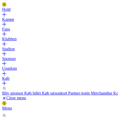
Hold
Kampe
Fans
Klubben
Stadion
Sponsor
Ungdom
Køb
Bliv sponsor
Køb billet
Køb sæsonkort
Partner-login
Merchandise
Ko
Close menu
Menu