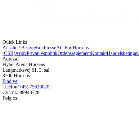
Quick Links
Ansatte / Bestyrelsen
Presse
AC For Horsens
(CSR)
Arkiv
Privatlivspolitik
Ordensreglement
Kontakt
Handelsbetingel
Adresse
Hybel Arena Horsens
Langmarksvej 61, 3. sal
8700 Horsens
Find vej
Telefon
(+45) 75626020
Cvr. nr.: 89943728
Følg os