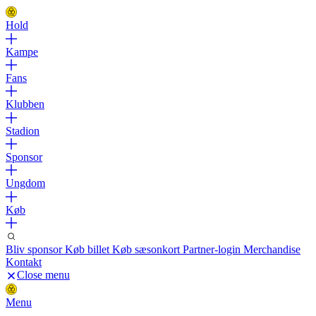
Hold
Kampe
Fans
Klubben
Stadion
Sponsor
Ungdom
Køb
Bliv sponsor
Køb billet
Køb sæsonkort
Partner-login
Merchandise
Kontakt
Close menu
Menu