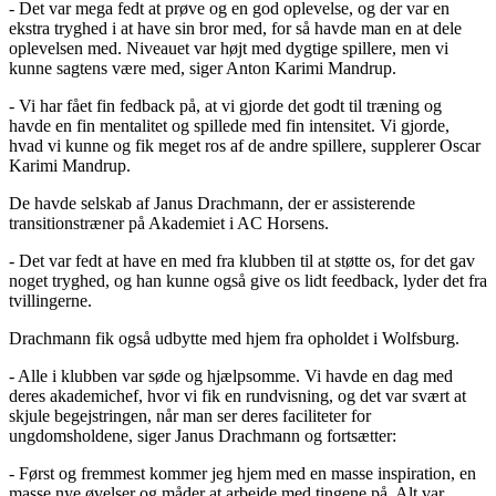
- Det var mega fedt at prøve og en god oplevelse, og der var en
ekstra tryghed i at have sin bror med, for så havde man en at dele
oplevelsen med. Niveauet var højt med dygtige spillere, men vi
kunne sagtens være med, siger Anton Karimi Mandrup.
- Vi har fået fin fedback på, at vi gjorde det godt til træning og
havde en fin mentalitet og spillede med fin intensitet. Vi gjorde,
hvad vi kunne og fik meget ros af de andre spillere, supplerer Oscar
Karimi Mandrup.
De havde selskab af Janus Drachmann, der er assisterende
transitionstræner på Akademiet i AC Horsens.
- Det var fedt at have en med fra klubben til at støtte os, for det gav
noget tryghed, og han kunne også give os lidt feedback, lyder det fra
tvillingerne.
Drachmann fik også udbytte med hjem fra opholdet i Wolfsburg.
- Alle i klubben var søde og hjælpsomme. Vi havde en dag med
deres akademichef, hvor vi fik en rundvisning, og det var svært at
skjule begejstringen, når man ser deres faciliteter for
ungdomsholdene, siger Janus Drachmann og fortsætter:
- Først og fremmest kommer jeg hjem med en masse inspiration, en
masse nye øvelser og måder at arbejde med tingene på. Alt var