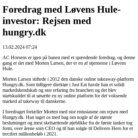
Foredrag med Løvens Hule-
investor: Rejsen med
hungry.dk
13.02.2024 07:24
AC Horsens er igen på banen med et spændende foredrag, og denne
gang er det med Morten Larsen, der er en af stjernerne i Løvens
Hule.
Morten Larsen stiftede i 2012 den danske online takeaway-platform
Hungry.dk. Som tidligere direktør i Just Eat havde han et solidt
markedskendskab og stor erfaring fra branchen og det blev
startskuddet til at søsætte en ny online platform for det voksende
marked af takeway til danskerne.
I foredraget fortæller Morten med stor entusiasme om rejsen med
Hungry.dk. Han tager os med bag om nogle af de største
beslutninger og mest skelsættende øjeblikke fra de første tanker tog
form, over årene som CEO og til han solgte til Delivero Hero for et
trecifret millionbeløb i 2021.