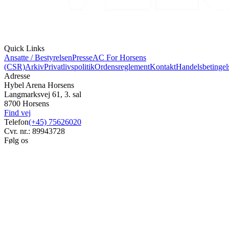
Quick Links
Ansatte / Bestyrelsen
Presse
AC For Horsens
(CSR)
Arkiv
Privatlivspolitik
Ordensreglement
Kontakt
Handelsbetingel
Adresse
Hybel Arena Horsens
Langmarksvej 61, 3. sal
8700 Horsens
Find vej
Telefon
(+45) 75626020
Cvr. nr.: 89943728
Følg os