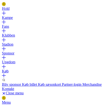
Hold
Kampe
Fans
Klubben
Stadion
Sponsor
Ungdom
Køb
Bliv sponsor
Køb billet
Køb sæsonkort
Partner-login
Merchandise
Kontakt
Close menu
Menu