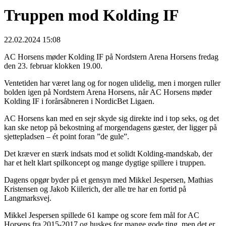
Truppen mod Kolding IF
22.02.2024 15:08
AC Horsens møder Kolding IF på Nordstern Arena Horsens fredag
den 23. februar klokken 19.00.
Ventetiden har været lang og for nogen ulidelig, men i morgen ruller
bolden igen på Nordstern Arena Horsens, når AC Horsens møder
Kolding IF i forårsåbneren i NordicBet Ligaen.
AC Horsens kan med en sejr skyde sig direkte ind i top seks, og det
kan ske netop på bekostning af morgendagens gæster, der ligger på
sjettepladsen – ét point foran ”de gule”.
Det kræver en stærk indsats mod et solidt Kolding-mandskab, der
har et helt klart spilkoncept og mange dygtige spillere i truppen.
Dagens opgør byder på et gensyn med Mikkel Jespersen, Mathias
Kristensen og Jakob Kiilerich, der alle tre har en fortid på
Langmarksvej.
Mikkel Jespersen spillede 61 kampe og score fem mål for AC
Horsens fra 2015-2017 og huskes for mange gode ting, men det er