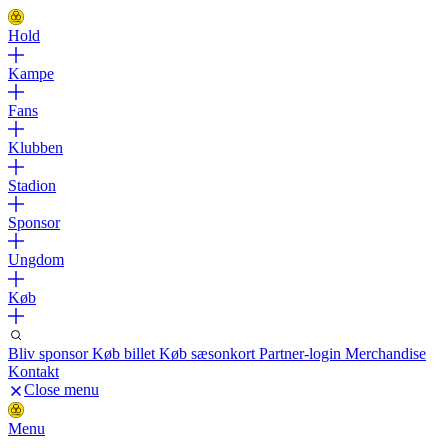
Hold
Kampe
Fans
Klubben
Stadion
Sponsor
Ungdom
Køb
Bliv sponsor
Køb billet
Køb sæsonkort
Partner-login
Merchandise
Kontakt
Close menu
Menu