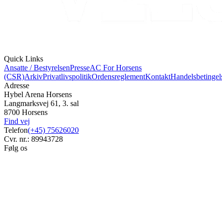
Quick Links
Ansatte / Bestyrelsen
Presse
AC For Horsens
(CSR)
Arkiv
Privatlivspolitik
Ordensreglement
Kontakt
Handelsbetingel
Adresse
Hybel Arena Horsens
Langmarksvej 61, 3. sal
8700 Horsens
Find vej
Telefon
(+45) 75626020
Cvr. nr.: 89943728
Følg os