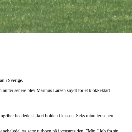
an i Sverige.
nutter senere blev Marinus Larsen snydt for et klokkeklart
ngriber headede sikkert bolden i kassen. Seks minutter senere
anehalvdel og satte turboen på i venstresiden. ”Mini” løb fra sin