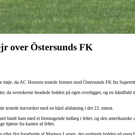
ejr over Östersunds FK
gule trøje, da AC Horsens testede formen mod Östersunds FK fra Superett
er, da svenskerne headede bolden på egen overligger, og en håndfuld mi
de testede træværket med en hård afslutning i det 23. minut.
ard fandt ham med et fremragende indlæg i feltet, og den amerikanske a
e hjørne fra kanten af feltet.
r efter flot forarbejde af Marinus Larsen, der erobrede bolden på egen b