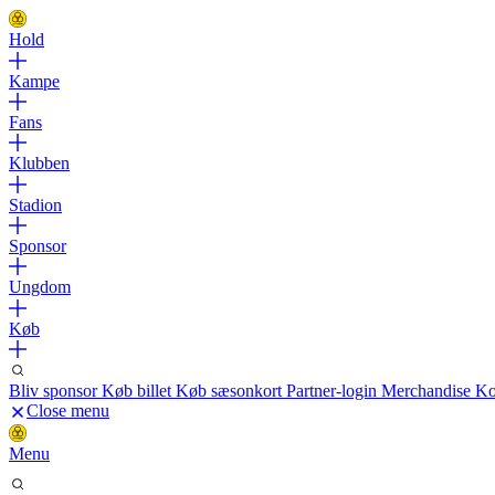
Hold
Kampe
Fans
Klubben
Stadion
Sponsor
Ungdom
Køb
Bliv sponsor
Køb billet
Køb sæsonkort
Partner-login
Merchandise
Ko
Close menu
Menu