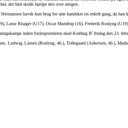
r, der blot skulle hjælpe den over stregen.
as Hermansen havde kun brug for sine handsker en enkelt gang, da han ko
U19), Lasse Risager (U17), Oscar Mandrup (16), Frederik Roslyng (U19)
ræningskampe inden forårspremieren mod Kolding IF fredag den 23. febr
isic, Ludwig, Lassen (Roslyng, 46.), Toftegaard (Ankersen, 46.), Madse