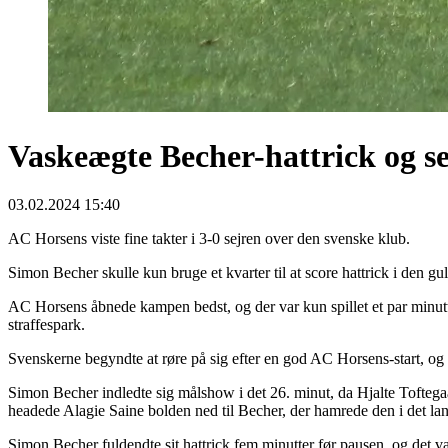
Vaskeægte Becher-hattrick og s
03.02.2024 15:40
AC Horsens viste fine takter i 3-0 sejren over den svenske klub.
Simon Becher skulle kun bruge et kvarter til at score hattrick i den 
AC Horsens åbnede kampen bedst, og der var kun spillet et par minutt
straffespark.
Svenskerne begyndte at røre på sig efter en god AC Horsens-start, og 
Simon Becher indledte sig målshow i det 26. minut, da Hjalte Toftega
headede Alagie Saine bolden ned til Becher, der hamrede den i det lang
Simon Becher fuldendte sit hattrick fem minutter før pausen, og det va