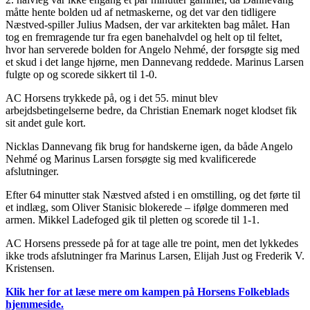
måtte hente bolden ud af netmaskerne, og det var den tidligere
Næstved-spiller Julius Madsen, der var arkitekten bag målet. Han
tog en fremragende tur fra egen banehalvdel og helt op til feltet,
hvor han serverede bolden for Angelo Nehmé, der forsøgte sig med
et skud i det lange hjørne, men Dannevang reddede. Marinus Larsen
fulgte op og scorede sikkert til 1-0.
AC Horsens trykkede på, og i det 55. minut blev
arbejdsbetingelserne bedre, da Christian Enemark noget klodset fik
sit andet gule kort.
Nicklas Dannevang fik brug for handskerne igen, da både Angelo
Nehmé og Marinus Larsen forsøgte sig med kvalificerede
afslutninger.
Efter 64 minutter stak Næstved afsted i en omstilling, og det førte til
et indlæg, som Oliver Stanisic blokerede – ifølge dommeren med
armen. Mikkel Ladefoged gik til pletten og scorede til 1-1.
AC Horsens pressede på for at tage alle tre point, men det lykkedes
ikke trods afslutninger fra Marinus Larsen, Elijah Just og Frederik V.
Kristensen.
Klik her for at læse mere om kampen på Horsens Folkeblads
hjemmeside.