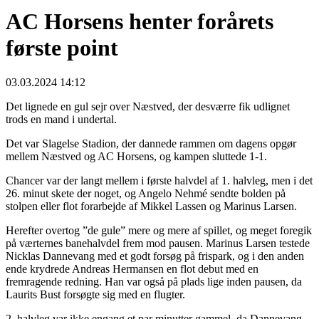
AC Horsens henter forårets
første point
03.03.2024 14:12
Det lignede en gul sejr over Næstved, der desværre fik udlignet
trods en mand i undertal.
Det var Slagelse Stadion, der dannede rammen om dagens opgør
mellem Næstved og AC Horsens, og kampen sluttede 1-1.
Chancer var der langt mellem i første halvdel af 1. halvleg, men i det
26. minut skete der noget, og Angelo Nehmé sendte bolden på
stolpen eller flot forarbejde af Mikkel Lassen og Marinus Larsen.
Herefter overtog ”de gule” mere og mere af spillet, og meget foregik
på værternes banehalvdel frem mod pausen. Marinus Larsen testede
Nicklas Dannevang med et godt forsøg på frispark, og i den anden
ende krydrede Andreas Hermansen en flot debut med en
fremragende redning. Han var også på plads lige inden pausen, da
Laurits Bust forsøgte sig med en flugter.
2. halvleg var ikke engang et par minutter gammel, da Dannevang