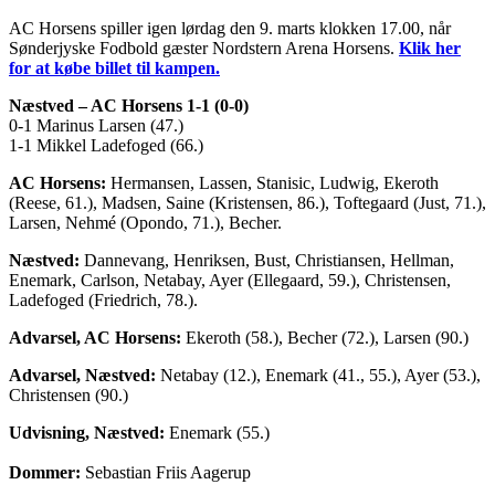
AC Horsens spiller igen lørdag den 9. marts klokken 17.00, når
Sønderjyske Fodbold gæster Nordstern Arena Horsens.
Klik her
for at købe billet til kampen.
Næstved – AC Horsens 1-1 (0-0)
0-1 Marinus Larsen (47.)
1-1 Mikkel Ladefoged (66.)
AC Horsens:
Hermansen, Lassen, Stanisic, Ludwig, Ekeroth
(Reese, 61.), Madsen, Saine (Kristensen, 86.), Toftegaard (Just, 71.),
Larsen, Nehmé (Opondo, 71.), Becher.
Næstved:
Dannevang, Henriksen, Bust, Christiansen, Hellman,
Enemark, Carlson, Netabay, Ayer (Ellegaard, 59.), Christensen,
Ladefoged (Friedrich, 78.).
Advarsel, AC Horsens:
Ekeroth (58.), Becher (72.), Larsen (90.)
Advarsel, Næstved:
Netabay (12.), Enemark (41., 55.), Ayer (53.),
Christensen (90.)
Udvisning, Næstved:
Enemark (55.)
Dommer:
Sebastian Friis Aagerup