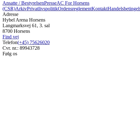
Ansatte / Bestyrelsen
Presse
AC For Horsens
(CSR)
Arkiv
Privatlivspolitik
Ordensreglement
Kontakt
Handelsbetingel
Adresse
Hybel Arena Horsens
Langmarksvej 61, 3. sal
8700 Horsens
Find vej
Telefon
(+45) 75626020
Cvr. nr.: 89943728
Følg os