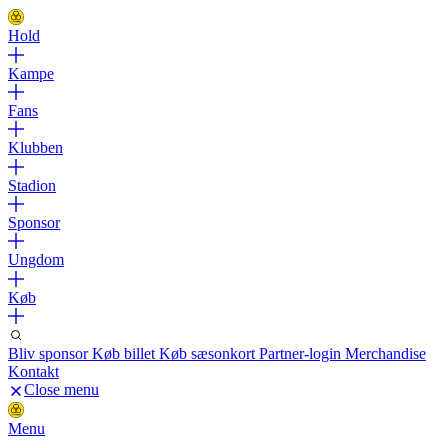
Hold
Kampe
Fans
Klubben
Stadion
Sponsor
Ungdom
Køb
Bliv sponsor
Køb billet
Køb sæsonkort
Partner-login
Merchandise
Kontakt
Close menu
Menu