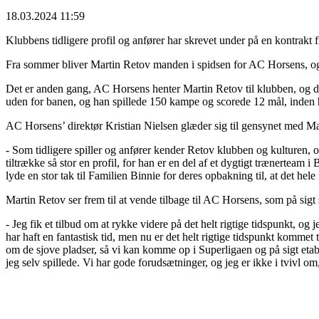
18.03.2024 11:59
Klubbens tidligere profil og anfører har skrevet under på en kontrakt
Fra sommer bliver Martin Retov manden i spidsen for AC Horsens, og
Det er anden gang, AC Horsens henter Martin Retov til klubben, og de
uden for banen, og han spillede 150 kampe og scorede 12 mål, inden h
AC Horsens’ direktør Kristian Nielsen glæder sig til gensynet med Mart
- Som tidligere spiller og anfører kender Retov klubben og kulturen, og
tiltrække så stor en profil, for han er en del af et dygtigt trænerteam 
lyde en stor tak til Familien Binnie for deres opbakning til, at det hele 
Martin Retov ser frem til at vende tilbage til AC Horsens, som på sigt 
- Jeg fik et tilbud om at rykke videre på det helt rigtige tidspunkt, o
har haft en fantastisk tid, men nu er det helt rigtige tidspunkt komme
om de sjove pladser, så vi kan komme op i Superligaen og på sigt etable
jeg selv spillede. Vi har gode forudsætninger, og jeg er ikke i tvivl 