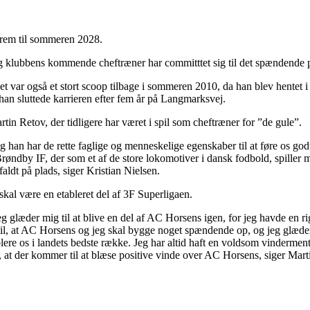
 frem til sommeren 2028.
 klubbens kommende cheftræner har committtet sig til det spændende p
t var også et stort scoop tilbage i sommeren 2010, da han blev hentet 
an sluttede karrieren efter fem år på Langmarksvej.
in Retov, der tidligere har været i spil som cheftræner for ”de gule”.
 han har de rette faglige og menneskelige egenskaber til at føre os godt 
i Brøndby IF, der som et af de store lokomotiver i dansk fodbold, spiller
faldt på plads, siger Kristian Nielsen.
skal være en etableret del af 3F Superligaen.
g jeg glæder mig til at blive en del af AC Horsens igen, for jeg havde e
t til, at AC Horsens og jeg skal bygge noget spændende op, og jeg glæder
re os i landets bedste række. Jeg har altid haft en voldsom vindermental
om, at der kommer til at blæse positive vinde over AC Horsens, siger Mart