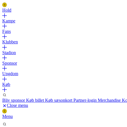
Hold
Kampe
Fans
Klubben
Stadion
Sponsor
Ungdom
Køb
Bliv sponsor
Køb billet
Køb sæsonkort
Partner-login
Merchandise
Ko
Close menu
Menu