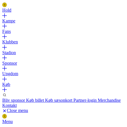
Hold
Kampe
Fans
Klubben
Stadion
Sponsor
Ungdom
Køb
Bliv sponsor
Køb billet
Køb sæsonkort
Partner-login
Merchandise
Kontakt
Close menu
Menu