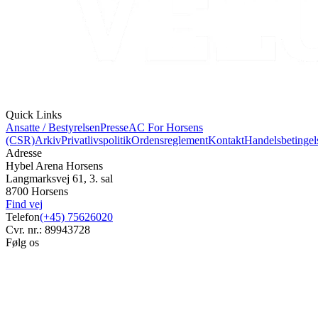
Quick Links
Ansatte / Bestyrelsen
Presse
AC For Horsens
(CSR)
Arkiv
Privatlivspolitik
Ordensreglement
Kontakt
Handelsbetingel
Adresse
Hybel Arena Horsens
Langmarksvej 61, 3. sal
8700 Horsens
Find vej
Telefon
(+45) 75626020
Cvr. nr.: 89943728
Følg os