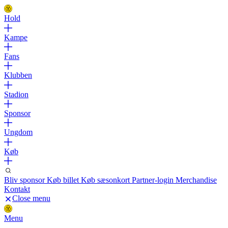
Hold
Kampe
Fans
Klubben
Stadion
Sponsor
Ungdom
Køb
Bliv sponsor
Køb billet
Køb sæsonkort
Partner-login
Merchandise
Kontakt
Close menu
Menu