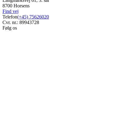
Langmarksvej 61, 3. sal
8700 Horsens
Find vej
Telefon
(+45) 75626020
Cvr. nr.: 89943728
Følg os