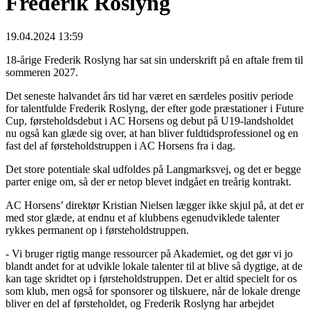
Frederik Roslyng
19.04.2024 13:59
18-årige Frederik Roslyng har sat sin underskrift på en aftale frem til
sommeren 2027.
Det seneste halvandet års tid har været en særdeles positiv periode
for talentfulde Frederik Roslyng, der efter gode præstationer i Future
Cup, førsteholdsdebut i AC Horsens og debut på U19-landsholdet
nu også kan glæde sig over, at han bliver fuldtidsprofessionel og en
fast del af førsteholdstruppen i AC Horsens fra i dag.
Det store potentiale skal udfoldes på Langmarksvej, og det er begge
parter enige om, så der er netop blevet indgået en treårig kontrakt.
AC Horsens’ direktør Kristian Nielsen lægger ikke skjul på, at det er
med stor glæde, at endnu et af klubbens egenudviklede talenter
rykkes permanent op i førsteholdstruppen.
- Vi bruger rigtig mange ressourcer på Akademiet, og det gør vi jo
blandt andet for at udvikle lokale talenter til at blive så dygtige, at de
kan tage skridtet op i førsteholdstruppen. Det er altid specielt for os
som klub, men også for sponsorer og tilskuere, når de lokale drenge
bliver en del af førsteholdet, og Frederik Roslyng har arbejdet