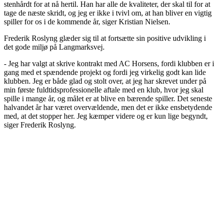
stenhårdt for at nå hertil. Han har alle de kvaliteter, der skal til for at
tage de næste skridt, og jeg er ikke i tvivl om, at han bliver en vigtig
spiller for os i de kommende år, siger Kristian Nielsen.
Frederik Roslyng glæder sig til at fortsætte sin positive udvikling i
det gode miljø på Langmarksvej.
- Jeg har valgt at skrive kontrakt med AC Horsens, fordi klubben er i
gang med et spændende projekt og fordi jeg virkelig godt kan lide
klubben. Jeg er både glad og stolt over, at jeg har skrevet under på
min første fuldtidsprofessionelle aftale med en klub, hvor jeg skal
spille i mange år, og målet er at blive en bærende spiller. Det seneste
halvandet år har været overvældende, men det er ikke ensbetydende
med, at det stopper her. Jeg kæmper videre og er kun lige begyndt,
siger Frederik Roslyng.