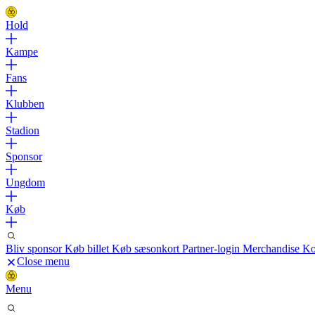
Hold
Kampe
Fans
Klubben
Stadion
Sponsor
Ungdom
Køb
Bliv sponsor
Køb billet
Køb sæsonkort
Partner-login
Merchandise
Ko
Close menu
Menu