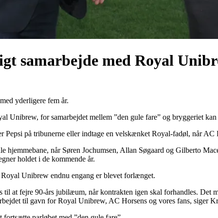
igt samarbejde med Royal Unib
 med yderligere fem år.
 Royal Unibrew, for samarbejdet mellem ”den gule fare” og bryggeriet 
ller Pepsi på tribunerne eller indtage en velskænket Royal-fadøl, når
ule hjemmebane, når Søren Jochumsen, Allan Søgaard og Gilberto Macen
egner holdet i de kommende år.
ed Royal Unibrew endnu engang er blevet forlænget.
s til at fejre 90-års jubilæum, når kontrakten igen skal forhandles. De
arbejdet til gavn for Royal Unibrew, AC Horsens og vores fans, siger Kr
t fortsætte parløbet med ”den gule fare”.