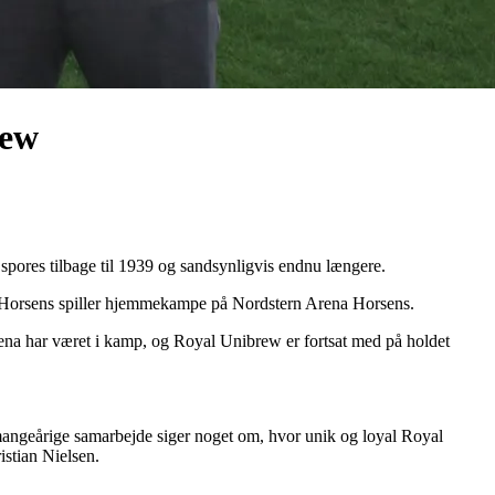
rew
kan spores tilbage til 1939 og sandsynligvis endnu længere.
 AC Horsens spiller hjemmekampe på Nordstern Arena Horsens.
a har været i kamp, og Royal Unibrew er fortsat med på holdet
t mangeårige samarbejde siger noget om, hvor unik og loyal Royal
istian Nielsen.