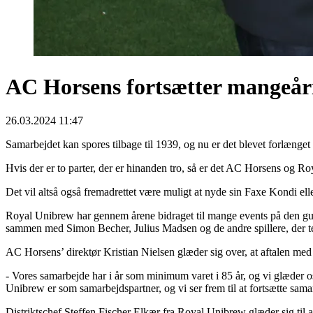
AC Horsens fortsætter mangeår
26.03.2024 11:47
Samarbejdet kan spores tilbage til 1939, og nu er det blevet forlænget
Hvis der er to parter, der er hinanden tro, så er det AC Horsens og
Det vil altså også fremadrettet være muligt at nyde sin Faxe Kondi e
Royal Unibrew har gennem årene bidraget til mange events på den g
sammen med Simon Becher, Julius Madsen og de andre spillere, der t
AC Horsens’ direktør Kristian Nielsen glæder sig over, at aftalen m
- Vores samarbejde har i år som minimum varet i 85 år, og vi glæder o
Unibrew er som samarbejdspartner, og vi ser frem til at fortsætte sam
Distriktschef Steffen Fischer Elkær fra Royal Unibrew glæder sig til a