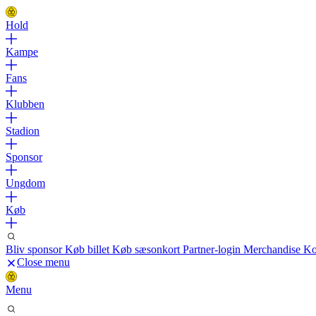
Hold
Kampe
Fans
Klubben
Stadion
Sponsor
Ungdom
Køb
Bliv sponsor
Køb billet
Køb sæsonkort
Partner-login
Merchandise
Ko
Close menu
Menu