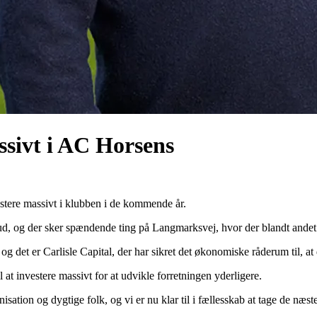
assivt i AC Horsens
estere massivt i klubben i de kommende år.
ud, og der sker spændende ting på Langmarksvej, hvor der blandt andet 
 det er Carlisle Capital, der har sikret det økonomiske råderum til, at d
il at investere massivt for at udvikle forretningen yderligere.
tion og dygtige folk, og vi er nu klar til i fællesskab at tage de næste 