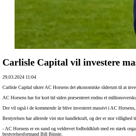
Carlisle Capital vil investere m
29.03.2024 11:04
Carlisle Capital sikrer AC Horsens det økonomiske råderum til at inv
AC Horsens har for kort tid siden præsenteret endnu et millionoversk
Der vil også i de kommende år blive investeret massivt i AC Horsens, og
Bestyrelsen har allerede vist stor handlekraft, og der er stor villighed t
- AC Horsens er en sund og veldrevet fodboldklub med en stærk organisa
bestyrelsesformand Bill Binnie.