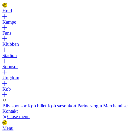
Hold
Kampe
Fans
Klubben
Stadion
Sponsor
Ungdom
Køb
Bliv sponsor
Køb billet
Køb sæsonkort
Partner-login
Merchandise
Kontakt
Close menu
Menu