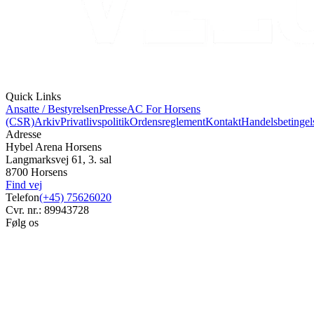
Quick Links
Ansatte / Bestyrelsen
Presse
AC For Horsens
(CSR)
Arkiv
Privatlivspolitik
Ordensreglement
Kontakt
Handelsbetingel
Adresse
Hybel Arena Horsens
Langmarksvej 61, 3. sal
8700 Horsens
Find vej
Telefon
(+45) 75626020
Cvr. nr.: 89943728
Følg os