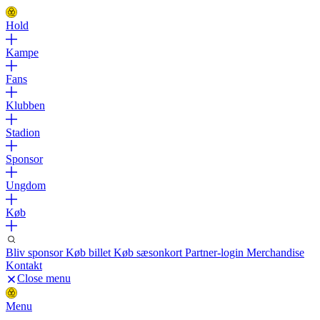
Hold
Kampe
Fans
Klubben
Stadion
Sponsor
Ungdom
Køb
Bliv sponsor
Køb billet
Køb sæsonkort
Partner-login
Merchandise
Kontakt
Close menu
Menu