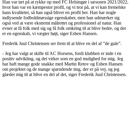
Han var tæt på at rykke op med FC Helsingør i sæsonen 2021/2022,
hvor han var en kæmpestor profil, og vi tror på, at vi kan fremelske
hans kvaliteter, så han også bliver en profil her. Han har nogle
indlysende fodboldmæssige egenskaber, men han udmærker sig
også ved at være ekstremt målrettet og professionel af natur. Han
evner at få folk med sig og få folk omkring til at blive bedre, og det
er en egenskab, vi vægter højt, siger Esben Hansen.
Frederik Juul Christensen ser frem til at blive en del af ”de gule”.
- Jeg har valgt at skifte til AC Horsens, fordi klubben er inde i en
positiv udvikling, og det virker som en god mulighed for mig. Jeg
har haft mange gode snakke med Martin Retov og Esben Hansen
om projektet og de mange spændende ting, der er på vej, og jeg
glæder mig til at blive en del af det, siger Frederik Juul Christensen.