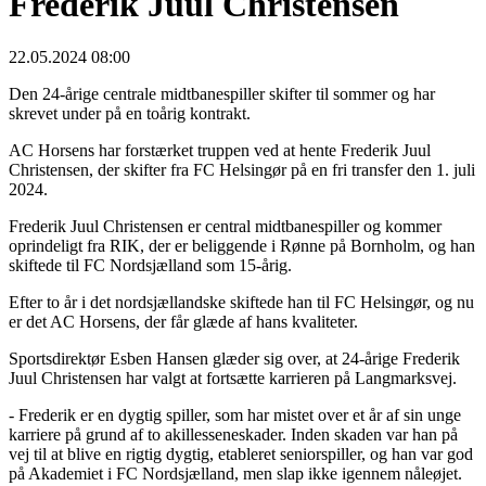
Frederik Juul Christensen
22.05.2024 08:00
Den 24-årige centrale midtbanespiller skifter til sommer og har
skrevet under på en toårig kontrakt.
AC Horsens har forstærket truppen ved at hente Frederik Juul
Christensen, der skifter fra FC Helsingør på en fri transfer den 1. juli
2024.
Frederik Juul Christensen er central midtbanespiller og kommer
oprindeligt fra RIK, der er beliggende i Rønne på Bornholm, og han
skiftede til FC Nordsjælland som 15-årig.
Efter to år i det nordsjællandske skiftede han til FC Helsingør, og nu
er det AC Horsens, der får glæde af hans kvaliteter.
Sportsdirektør Esben Hansen glæder sig over, at 24-årige Frederik
Juul Christensen har valgt at fortsætte karrieren på Langmarksvej.
- Frederik er en dygtig spiller, som har mistet over et år af sin unge
karriere på grund af to akillesseneskader. Inden skaden var han på
vej til at blive en rigtig dygtig, etableret seniorspiller, og han var god
på Akademiet i FC Nordsjælland, men slap ikke igennem nåleøjet.