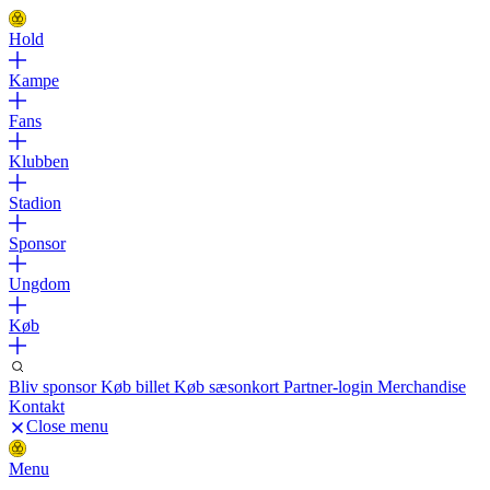
Hold
Kampe
Fans
Klubben
Stadion
Sponsor
Ungdom
Køb
Bliv sponsor
Køb billet
Køb sæsonkort
Partner-login
Merchandise
Kontakt
Close menu
Menu