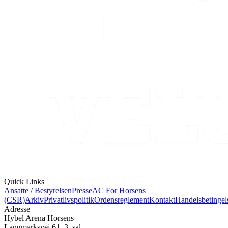
Quick Links
Ansatte / Bestyrelsen
Presse
AC For Horsens
(CSR)
Arkiv
Privatlivspolitik
Ordensreglement
Kontakt
Handelsbetingel
Adresse
Hybel Arena Horsens
Langmarksvej 61, 3. sal