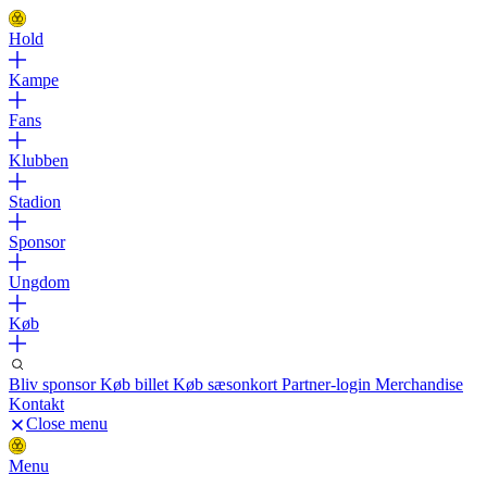
Hold
Kampe
Fans
Klubben
Stadion
Sponsor
Ungdom
Køb
Bliv sponsor
Køb billet
Køb sæsonkort
Partner-login
Merchandise
Kontakt
Close menu
Menu