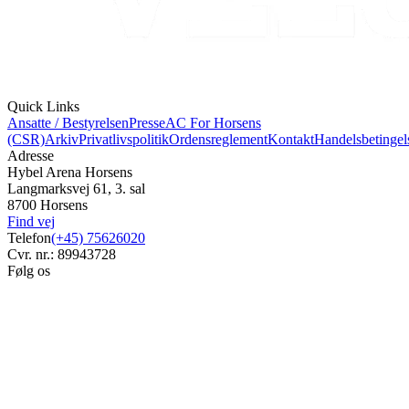
Quick Links
Ansatte / Bestyrelsen
Presse
AC For Horsens
(CSR)
Arkiv
Privatlivspolitik
Ordensreglement
Kontakt
Handelsbetingel
Adresse
Hybel Arena Horsens
Langmarksvej 61, 3. sal
8700 Horsens
Find vej
Telefon
(+45) 75626020
Cvr. nr.: 89943728
Følg os