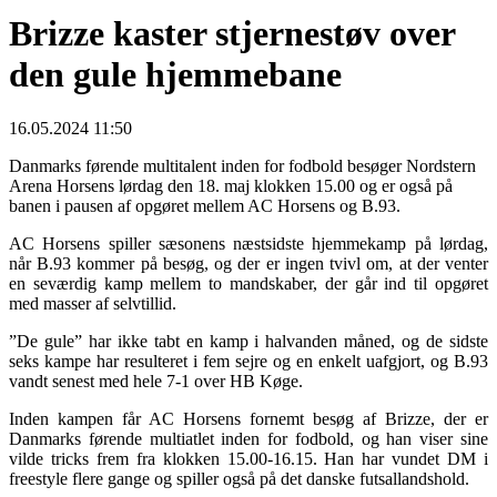
Brizze kaster stjernestøv over
den gule hjemmebane
16.05.2024 11:50
Danmarks førende multitalent inden for fodbold besøger Nordstern
Arena Horsens lørdag den 18. maj klokken 15.00 og er også på
banen i pausen af opgøret mellem AC Horsens og B.93.
AC Horsens spiller sæsonens næstsidste hjemmekamp på lørdag,
når B.93 kommer på besøg, og der er ingen tvivl om, at der venter
en seværdig kamp mellem to mandskaber, der går ind til opgøret
med masser af selvtillid.
”De gule” har ikke tabt en kamp i halvanden måned, og de sidste
seks kampe har resulteret i fem sejre og en enkelt uafgjort, og B.93
vandt senest med hele 7-1 over HB Køge.
Inden kampen får AC Horsens fornemt besøg af Brizze, der er
Danmarks førende multiatlet inden for fodbold, og han viser sine
vilde tricks frem fra klokken 15.00-16.15. Han har vundet DM i
freestyle flere gange og spiller også på det danske futsallandshold.