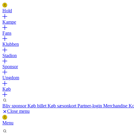
Hold
Kampe
Fans
Klubben
Stadion
Sponsor
Ungdom
Køb
Bliv sponsor
Køb billet
Køb sæsonkort
Partner-login
Merchandise
Ko
Close menu
Menu