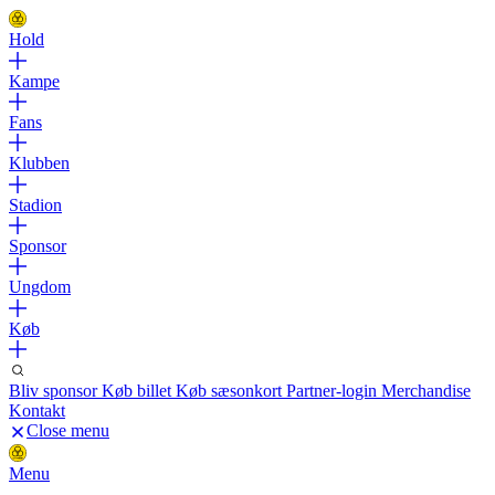
Hold
Kampe
Fans
Klubben
Stadion
Sponsor
Ungdom
Køb
Bliv sponsor
Køb billet
Køb sæsonkort
Partner-login
Merchandise
Kontakt
Close menu
Menu