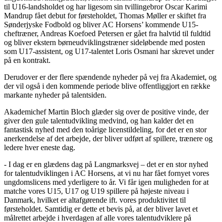
til U16-landsholdet og har ligesom sin tvillingebror Oscar Karimi
Mandrup fået debut for førsteholdet, Thomas Møller er skiftet fra
Sønderjyske Fodbold og bliver AC Horsens’ kommende U15-
cheftræner, Andreas Koefoed Petersen er gået fra halvtid til fuldtid
og bliver ekstern børneudviklingstræner sideløbende med posten
som U17-assistent, og U17-talentet Loris Osmani har skrevet under
på en kontrakt.
Derudover er der flere spændende nyheder på vej fra Akademiet, og
der vil også i den kommende periode blive offentliggjort en række
markante nyheder på talentsiden.
Akademichef Martin Bloch glæder sig over de positive vinde, der
giver den gule talentudvikling medvind, og han kalder det en
fantastisk nyhed med den toårige licenstildeling, for det er en stor
anerkendelse af det arbejde, der bliver udført af spillere, trænere og
ledere hver eneste dag.
- I dag er en glædens dag på Langmarksvej – det er en stor nyhed
for talentudviklingen i AC Horsens, at vi nu har fået fornyet vores
ungdomslicens med yderligere to år. Vi får igen muligheden for at
matche vores U15, U17 og U19 spillere på højeste niveau i
Danmark, hvilket er altafgørende ift. vores produktivitet til
førsteholdet. Samtidig er dette et bevis på, at der bliver lavet et
målrettet arbejde i hverdagen af alle vores talentudviklere på