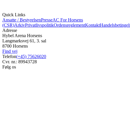
Quick Links
Ansatte / Bestyrelsen
Presse
AC For Horsens
(CSR)
Arkiv
Privatlivspolitik
Ordensreglement
Kontakt
Handelsbetingel
Adresse
Hybel Arena Horsens
Langmarksvej 61, 3. sal
8700 Horsens
Find vej
Telefon
(+45) 75626020
Cvr. nr.: 89943728
Følg os