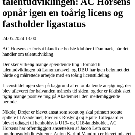
talentudviklingen: AC Horsens
opnår igen en toårig licens og
fastholder ligastatus
24.05.2024 13:00
AC Horsens er fortsat blandt de bedste klubber i Danmark, når det
handler om talentudvikling.
Der sker virkelig mange spændende ting i forhold til
talentudviklingen på Langmarksvej, og DBU har igen belønnet det
hårde og målrettede arbejde med en toårig licenstildeling.
Licenstildelingen sker på baggrund af en omfattende ansøgning, der
blev afleveret for halvanden måneds tid siden, og der er faktisk sket
rigtig mange positive ting på Akademiet i den mellemliggende
periode.
Nikolaj Drejer er blevet ansat som scout og skal primært scoute
spillere til Akademiet, Frederik Roslyng og Hjalte Toftegaard er
blevet udtaget til henholdsvis U19- og U18-landsholdet, AC
Horsens har offentliggjort ansættelsen af Jacob Leth som
ungdomsudviklingstræner, Anton Karimi Mandrup er blevet udtaget