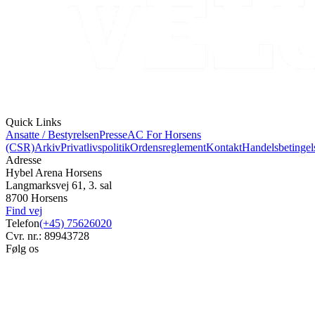
Quick Links
Ansatte / Bestyrelsen
Presse
AC For Horsens
(CSR)
Arkiv
Privatlivspolitik
Ordensreglement
Kontakt
Handelsbetingel
Adresse
Hybel Arena Horsens
Langmarksvej 61, 3. sal
8700 Horsens
Find vej
Telefon
(+45) 75626020
Cvr. nr.: 89943728
Følg os