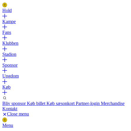
Hold
Kampe
Fans
Klubben
Stadion
Sponsor
Ungdom
Køb
Bliv sponsor
Køb billet
Køb sæsonkort
Partner-login
Merchandise
Kontakt
Close menu
Menu