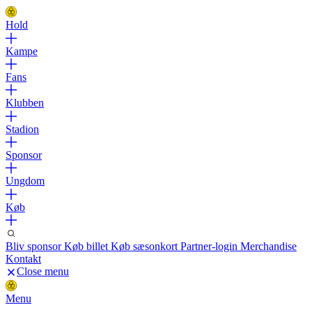
Hold
Kampe
Fans
Klubben
Stadion
Sponsor
Ungdom
Køb
Bliv sponsor
Køb billet
Køb sæsonkort
Partner-login
Merchandise
Kontakt
Close menu
Menu