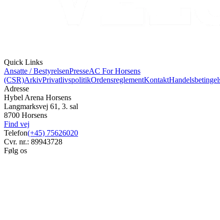
Quick Links
Ansatte / Bestyrelsen
Presse
AC For Horsens
(CSR)
Arkiv
Privatlivspolitik
Ordensreglement
Kontakt
Handelsbetingel
Adresse
Hybel Arena Horsens
Langmarksvej 61, 3. sal
8700 Horsens
Find vej
Telefon
(+45) 75626020
Cvr. nr.: 89943728
Følg os