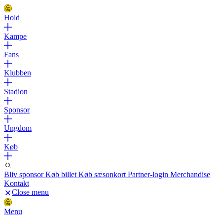
Hold
Kampe
Fans
Klubben
Stadion
Sponsor
Ungdom
Køb
Bliv sponsor
Køb billet
Køb sæsonkort
Partner-login
Merchandise
Kontakt
Close menu
Menu