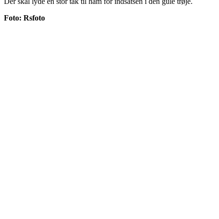
Der skal lyde en stor tak til ham for indsatsen i den gule trøje.
Foto: Rsfoto