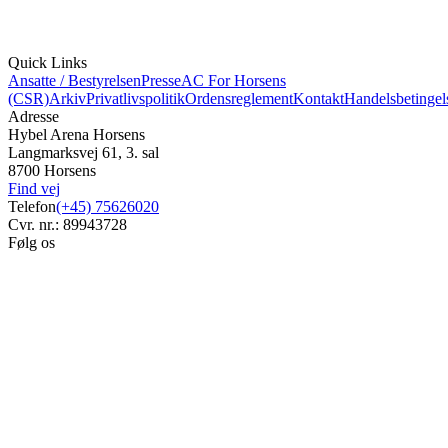
Quick Links
Ansatte / Bestyrelsen
Presse
AC For Horsens
(CSR)
Arkiv
Privatlivspolitik
Ordensreglement
Kontakt
Handelsbetingel
Adresse
Hybel Arena Horsens
Langmarksvej 61, 3. sal
8700 Horsens
Find vej
Telefon
(+45) 75626020
Cvr. nr.: 89943728
Følg os