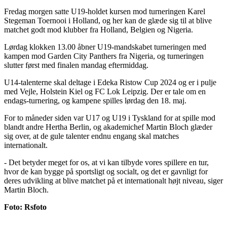
Fredag morgen satte U19-holdet kursen mod turneringen Karel
Stegeman Toernooi i Holland, og her kan de glæde sig til at blive
matchet godt mod klubber fra Holland, Belgien og Nigeria.
Lørdag klokken 13.00 åbner U19-mandskabet turneringen med
kampen mod Garden City Panthers fra Nigeria, og turneringen
slutter først med finalen mandag eftermiddag.
U14-talenterne skal deltage i Edeka Ristow Cup 2024 og er i pulje
med Vejle, Holstein Kiel og FC Lok Leipzig. Der er tale om en
endags-turnering, og kampene spilles lørdag den 18. maj.
For to måneder siden var U17 og U19 i Tyskland for at spille mod
blandt andre Hertha Berlin, og akademichef Martin Bloch glæder
sig over, at de gule talenter endnu engang skal matches
internationalt.
- Det betyder meget for os, at vi kan tilbyde vores spillere en tur,
hvor de kan bygge på sportsligt og socialt, og det er gavnligt for
deres udvikling at blive matchet på et internationalt højt niveau, siger
Martin Bloch.
Foto: Rsfoto