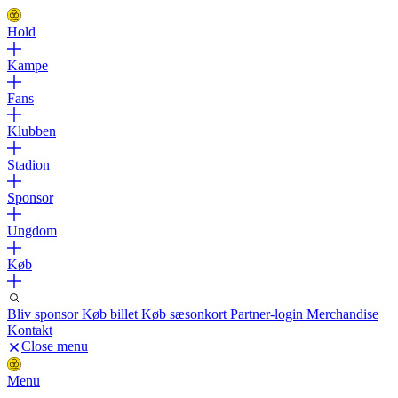
Hold
Kampe
Fans
Klubben
Stadion
Sponsor
Ungdom
Køb
Bliv sponsor
Køb billet
Køb sæsonkort
Partner-login
Merchandise
Kontakt
Close menu
Menu