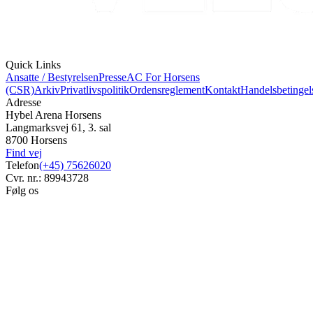
Quick Links
Ansatte / Bestyrelsen
Presse
AC For Horsens
(CSR)
Arkiv
Privatlivspolitik
Ordensreglement
Kontakt
Handelsbetingel
Adresse
Hybel Arena Horsens
Langmarksvej 61, 3. sal
8700 Horsens
Find vej
Telefon
(+45) 75626020
Cvr. nr.: 89943728
Følg os