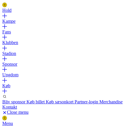
Hold
Kampe
Fans
Klubben
Stadion
Sponsor
Ungdom
Køb
Bliv sponsor
Køb billet
Køb sæsonkort
Partner-login
Merchandise
Kontakt
Close menu
Menu