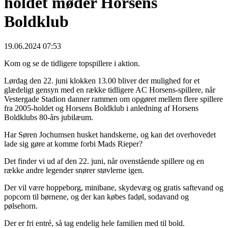
holdet møder Horsens
Boldklub
19.06.2024 07:53
Kom og se de tidligere topspillere i aktion.
Lørdag den 22. juni klokken 13.00 bliver der mulighed for et
glædeligt gensyn med en række tidligere AC Horsens-spillere, når
Vestergade Stadion danner rammen om opgøret mellem flere spillere
fra 2005-holdet og Horsens Boldklub i anledning af Horsens
Boldklubs 80-års jubilæum.
Har Søren Jochumsen husket handskerne, og kan det overhovedet
lade sig gøre at komme forbi Mads Rieper?
Det finder vi ud af den 22. juni, når ovenstående spillere og en
række andre legender snører støvlerne igen.
Der vil være hoppeborg, minibane, skydevæg og gratis saftevand og
popcorn til børnene, og der kan købes fadøl, sodavand og
pølsehorn.
Der er fri entré, så tag endelig hele familien med til bold.