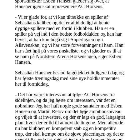
sportsdirektør Esben Hansen glæder sig over, at
Hausner igen skal repræsentere AC Horsens.
- Vi er glade for, at vi kan tiltrække en spiller af
Sebastians kaliber, og det er altid dejligt at hente
dygtige spillere med en fortid i klubben. Han er en
spiller på vej ind i den bedste fodboldalder, og han har
bevist, at han kan begå sig i Superligaen og i
Allsvenskan, og vi har store forventninger til ham. Han
har stået højt på vores ønskeliste, og vi glæder os til at
se ham på Nordstern Arena Horsens igen, siger Esben
Hansen.
Sebastian Hausner bestod lægetjekket tidligere i dag og
har første træningsdag med sine nye holdkammerater
her til formiddag.
- Det har været interessant at følge AC Horsens fra
sidelinjen, og da jeg hørte om interessen, var det en
nobrainer. Jeg har haft nogle gode samtaler med Esben
Hansen og Martin Retov om det høje ambitionsniveau
og viljen til at investere, og der er lagt en god, langsigtet
plan, hvor der er tid til at udvikle tingene. Men allerede
nu har klubben en kompetent stab og en kompetitiv
trup, der skal kæmpe om de sjove placeringer, og det er
meget tiltalende for mig, at jeg nu kan komme hjem og