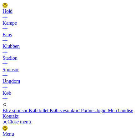
Hold
Kampe
Fans
Klubben
Stadion
Sponsor
Ungdom
Køb
Bliv sponsor
Køb billet
Køb sæsonkort
Partner-login
Merchandise
Kontakt
Close menu
Menu