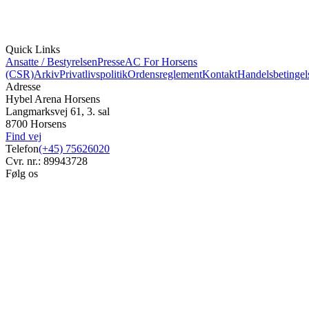
Quick Links
Ansatte / Bestyrelsen
Presse
AC For Horsens
(CSR)
Arkiv
Privatlivspolitik
Ordensreglement
Kontakt
Handelsbetingel
Adresse
Hybel Arena Horsens
Langmarksvej 61, 3. sal
8700 Horsens
Find vej
Telefon
(+45) 75626020
Cvr. nr.: 89943728
Følg os