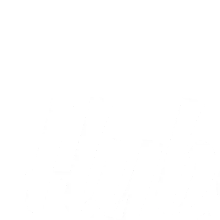
A-truppen
Sæt X i kalenderen: Runde otte og ni er
nu fastlagt
05.08.2026
Alle nyheder