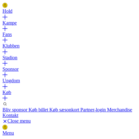
Hold
Kampe
Fans
Klubben
Stadion
Sponsor
Ungdom
Køb
Bliv sponsor
Køb billet
Køb sæsonkort
Partner-login
Merchandise
Kontakt
Close menu
Menu