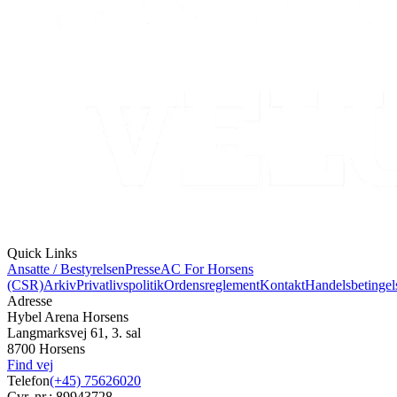
Quick Links
Ansatte / Bestyrelsen
Presse
AC For Horsens
(CSR)
Arkiv
Privatlivspolitik
Ordensreglement
Kontakt
Handelsbetingel
Adresse
Hybel Arena Horsens
Langmarksvej 61, 3. sal
8700 Horsens
Find vej
Telefon
(+45) 75626020
Cvr. nr.: 89943728