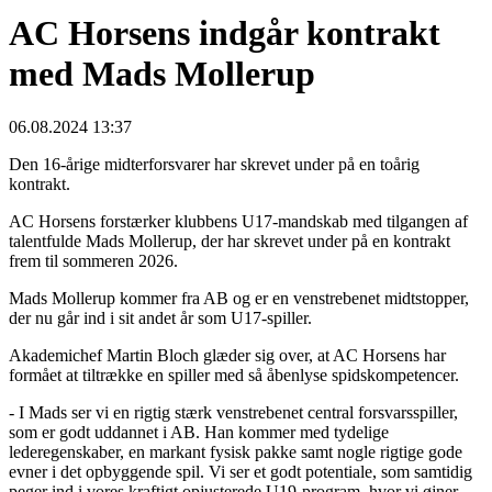
AC Horsens indgår kontrakt
med Mads Mollerup
06.08.2024 13:37
Den 16-årige midterforsvarer har skrevet under på en toårig
kontrakt.
AC Horsens forstærker klubbens U17-mandskab med tilgangen af
talentfulde Mads Mollerup, der har skrevet under på en kontrakt
frem til sommeren 2026.
Mads Mollerup kommer fra AB og er en venstrebenet midtstopper,
der nu går ind i sit andet år som U17-spiller.
Akademichef Martin Bloch glæder sig over, at AC Horsens har
formået at tiltrække en spiller med så åbenlyse spidskompetencer.
- I Mads ser vi en rigtig stærk venstrebenet central forsvarsspiller,
som er godt uddannet i AB. Han kommer med tydelige
lederegenskaber, en markant fysisk pakke samt nogle rigtige gode
evner i det opbyggende spil. Vi ser et godt potentiale, som samtidig
peger ind i vores kraftigt opjusterede U19-program, hvor vi øjner