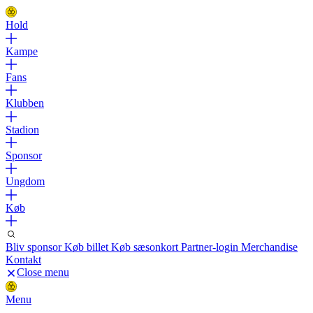
Hold
Kampe
Fans
Klubben
Stadion
Sponsor
Ungdom
Køb
Bliv sponsor
Køb billet
Køb sæsonkort
Partner-login
Merchandise
Kontakt
Close menu
Menu