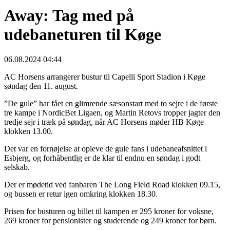
Away: Tag med på
udebaneturen til Køge
06.08.2024 04:44
AC Horsens arrangerer bustur til Capelli Sport Stadion i Køge
søndag den 11. august.
”De gule” har fået en glimrende sæsonstart med to sejre i de første
tre kampe i NordicBet Ligaen, og Martin Retovs tropper jagter den
tredje sejr i træk på søndag, når AC Horsens møder HB Køge
klokken 13.00.
Det var en fornøjelse at opleve de gule fans i udebaneafsnittet i
Esbjerg, og forhåbentlig er de klar til endnu en søndag i godt
selskab.
Der er mødetid ved fanbaren The Long Field Road klokken 09.15,
og bussen er retur igen omkring klokken 18.30.
Prisen for busturen og billet til kampen er 295 kroner for voksne,
269 kroner for pensionister og studerende og 249 kroner for børn.