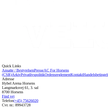
Quick Links
Ansatte / Bestyrelsen
Presse
AC For Horsens
(CSR)
Arkiv
Privatlivspolitik
Ordensreglement
Kontakt
Handelsbetingel
Adresse
Hybel Arena Horsens
Langmarksvej 61, 3. sal
8700 Horsens
Find vej
Telefon
(+45) 75626020
Cvr. nr.: 89943728