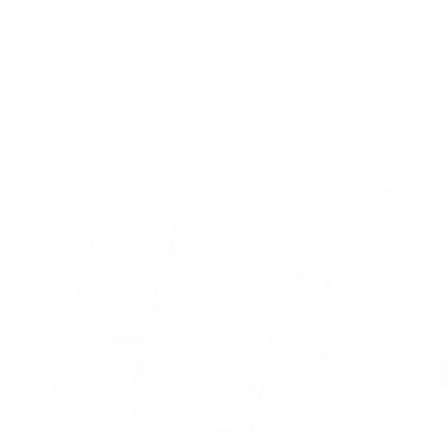
A-truppen
Sæt X i kalenderen: Runde otte og ni er
nu fastlagt
05.08.2026
Alle nyheder