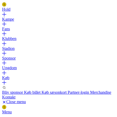
Hold
Kampe
Fans
Klubben
Stadion
Sponsor
Ungdom
Køb
Bliv sponsor
Køb billet
Køb sæsonkort
Partner-login
Merchandise
Kontakt
Close menu
Menu