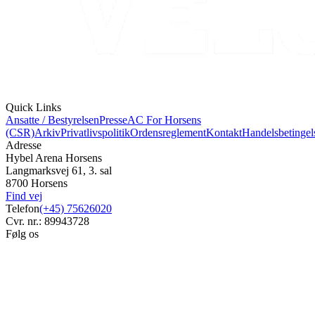
Quick Links
Ansatte / Bestyrelsen
Presse
AC For Horsens
(CSR)
Arkiv
Privatlivspolitik
Ordensreglement
Kontakt
Handelsbetingel
Adresse
Hybel Arena Horsens
Langmarksvej 61, 3. sal
8700 Horsens
Find vej
Telefon
(+45) 75626020
Cvr. nr.: 89943728
Følg os