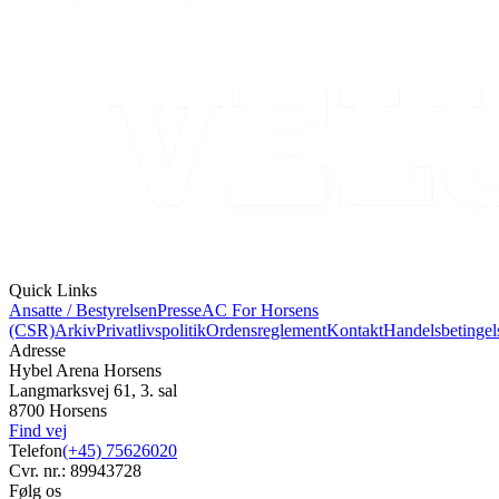
Quick Links
Ansatte / Bestyrelsen
Presse
AC For Horsens
(CSR)
Arkiv
Privatlivspolitik
Ordensreglement
Kontakt
Handelsbetingel
Adresse
Hybel Arena Horsens
Langmarksvej 61, 3. sal
8700 Horsens
Find vej
Telefon
(+45) 75626020
Cvr. nr.: 89943728
Følg os