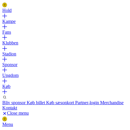
Hold
Kampe
Fans
Klubben
Stadion
Sponsor
Ungdom
Køb
Bliv sponsor
Køb billet
Køb sæsonkort
Partner-login
Merchandise
Kontakt
Close menu
Menu