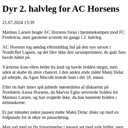
Dyr 2. halvleg for AC Horsens
21.07.2024 13:39
Marinus Larsen bragte AC Horsens foran i hjemmekampen mod FC
Fredericia, men gæsterne scorede tre gange i 2. halvleg.
AC Horsens tog søndag eftermiddag hul på den nye sæson i
NordicBet Ligaen, og det blev ikke den sæsonpremiere, de gule fans
havde håbet på.
Værterne kom ellers bedst fra land og havde bolden meget, men
uden at skabe de store chancer. I den anden ende måtte Matej Delac
på arbejde, da Agon Mucolli testede ham i det 18. minut.
Efter en halv times spil jublede størstedelen af tilskuerne på
Nordstern Arena Horsens, da Marvin Egho serverede bolden for
Marinus Larsen, og han svigtede ikke, da han hamrede bolden i
netmaskerne.
Et par minutter inden pausen måtte Matej Delac diske op med en
fodparade for at sikre en pauseføring.
Man sad med en fin fornemmelse i pausen set med gule briller, men