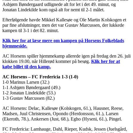
Asbjørn Bøndergaard udlignede alt for let i det 49. minut, og
Jonatan Lindekilde kom også alt for nemt til 2-1 målet.
Efterfølgende havde Mikkel Kallesøe og Ole Martin Kolskogen et
par fine afslutninger, men det var Gustav Marcussen, der lukkede
kampen til 3-1 i det 82. minut.
Klik her for at læse mere om kampen på Horsens Folkeblads
hjemmeside.
AC Horsens spiller hjemmekamp allerede igen på fredag den 26. juli
klokken 19.00, når Hillerød kommer på besøg.
Klik her for at
købe billet til den kamp.
AC Horsens – FC Fredericia 1-3 (1-0)
1-0 Marinus Larsen (32.)
1-1 Asbjørn Bøndergaard (49.)
1-2 Jonatan Lindekilde (53.)
1-3 Gustav Marcussen (82.)
AC Horsens: Delac, Kallesøe (Kolskogen, 61.), Hausner, Reese,
Madsen, Juul Christensen, Opondo (Herdonsson, 61.), Larsen
(Ekeroth, 78.), Ankersen (Just, 68.), Egho (Hyseni, 61.), Pingel.
FC Fredericia: Lamhauge, Dahl, Rieper, Kudsk, Jessen (Juelsgård,