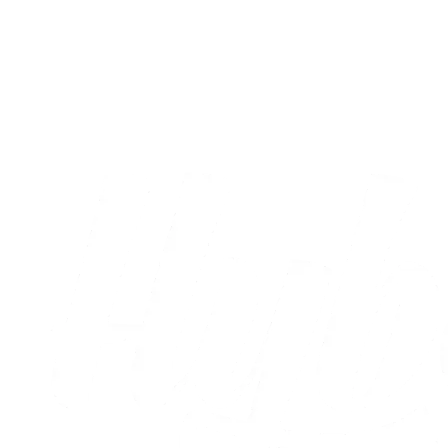
Sæt X i kalenderen: Runde otte og ni er
nu fastlagt
05.08.2026
Alle nyheder