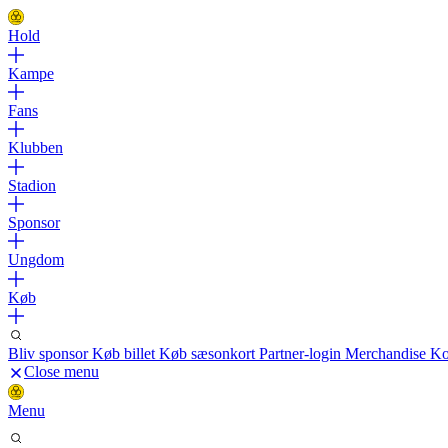
Hold
Kampe
Fans
Klubben
Stadion
Sponsor
Ungdom
Køb
Bliv sponsor
Køb billet
Køb sæsonkort
Partner-login
Merchandise
Ko
Close menu
Menu