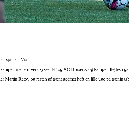
r spilles i Vrå.
skampen mellem Vendsyssel FF og AC Horsens, og kampen fløjtes i gang
ner Martin Retov og resten af trænerteamet haft en lille uge på trænin