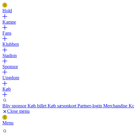
Hold
Kampe
Fans
Klubben
Stadion
Sponsor
Ungdom
Køb
Bliv sponsor
Køb billet
Køb sæsonkort
Partner-login
Merchandise
Ko
Close menu
Menu