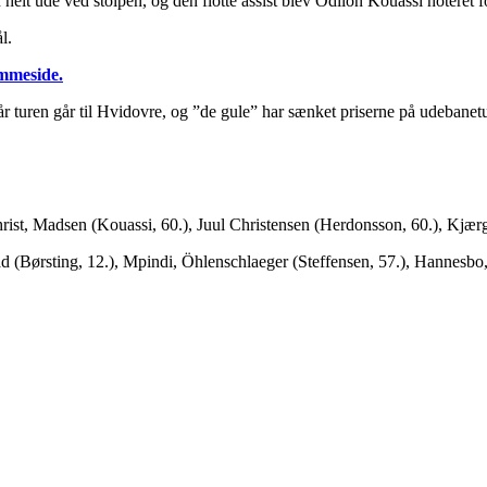
lt ude ved stolpen, og den flotte assist blev Odilon Kouassi noteret f
l.
emmeside.
r turen går til Hvidovre, og ”de gule” har sænket priserne på udebanet
st, Madsen (Kouassi, 60.), Juul Christensen (Herdonsson, 60.), Kjærga
Børsting, 12.), Mpindi, Öhlenschlaeger (Steffensen, 57.), Hannesbo, 