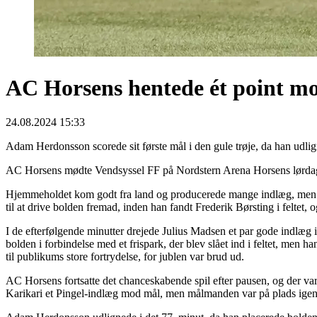
AC Horsens hentede ét point m
24.08.2024 15:33
Adam Herdonsson scorede sit første mål i den gule trøje, da han udlign
AC Horsens mødte Vendsyssel FF på Nordstern Arena Horsens lørdag 
Hjemmeholdet kom godt fra land og producerede mange indlæg, men det
til at drive bolden fremad, inden han fandt Frederik Børsting i feltet, 
I de efterfølgende minutter drejede Julius Madsen et par gode indlæg
bolden i forbindelse med et frispark, der blev slået ind i feltet, men
til publikums store fortrydelse, for jublen var brud ud.
AC Horsens fortsatte det chanceskabende spil efter pausen, og der var
Karikari et Pingel-indlæg mod mål, men målmanden var på plads igen