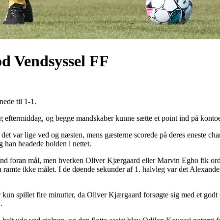
od Vendsyssel FF
ede til 1-1.
eftermiddag, og begge mandskaber kunne sætte et point ind på konto
 var lige ved og næsten, mens gæsterne scorede på deres eneste chanc
og han headede bolden i nettet.
 ind foran mål, men hverken Oliver Kjærgaard eller Marvin Egho fik or
 han ramte ikke målet. I de døende sekunder af 1. halvleg var det Alexan
 kun spillet fire minutter, da Oliver Kjærgaard forsøgte sig med et god
.