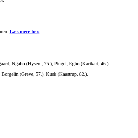
or.
uren.
Læs mere her.
ard, Ngabo (Hyseni, 75.), Pingel, Egho (Karikari, 46.).
Borgelin (Greve, 57.), Kusk (Kaastrup, 82.).