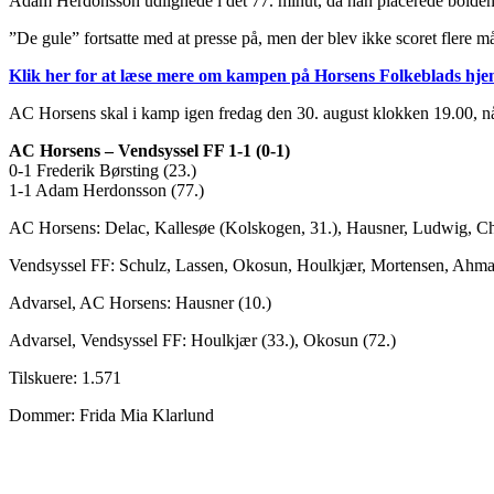
Adam Herdonsson udlignede i det 77. minut, da han placerede bolden he
”De gule” fortsatte med at presse på, men der blev ikke scoret flere må
Klik her for at læse mere om kampen på Horsens Folkeblads hj
AC Horsens skal i kamp igen fredag den 30. august klokken 19.00, nå
AC Horsens – Vendsyssel FF 1-1 (0-1)
0-1 Frederik Børsting (23.)
1-1 Adam Herdonsson (77.)
AC Horsens: Delac, Kallesøe (Kolskogen, 31.), Hausner, Ludwig, Chri
Vendsyssel FF: Schulz, Lassen, Okosun, Houlkjær, Mortensen, Ahmad (
Advarsel, AC Horsens: Hausner (10.)
Advarsel, Vendsyssel FF: Houlkjær (33.), Okosun (72.)
Tilskuere: 1.571
Dommer: Frida Mia Klarlund