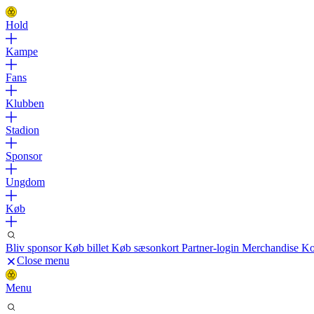
Hold
Kampe
Fans
Klubben
Stadion
Sponsor
Ungdom
Køb
Bliv sponsor
Køb billet
Køb sæsonkort
Partner-login
Merchandise
Ko
Close menu
Menu