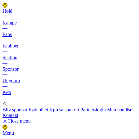
Hold
Kampe
Fans
Klubben
Stadion
Sponsor
Ungdom
Køb
Bliv sponsor
Køb billet
Køb sæsonkort
Partner-login
Merchandise
Kontakt
Close menu
Menu