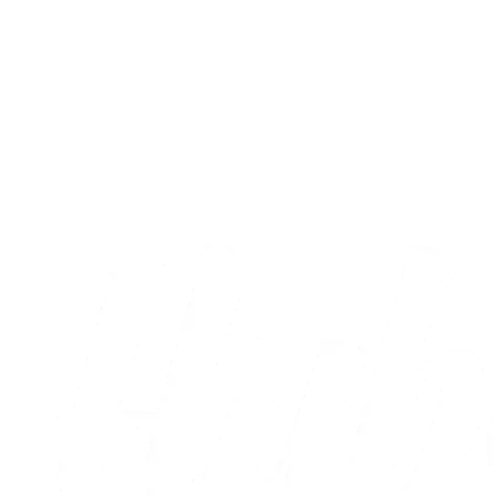
A-truppen
Sæt X i kalenderen: Runde otte og ni er
nu fastlagt
05.08.2026
Alle nyheder