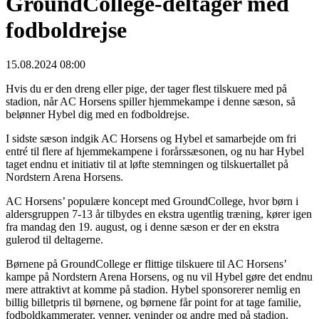
GroundCollege-deltager med
fodboldrejse
15.08.2024 08:00
Hvis du er den dreng eller pige, der tager flest tilskuere med på
stadion, når AC Horsens spiller hjemmekampe i denne sæson, så
belønner Hybel dig med en fodboldrejse.
I sidste sæson indgik AC Horsens og Hybel et samarbejde om fri
entré til flere af hjemmekampene i forårssæsonen, og nu har Hybel
taget endnu et initiativ til at løfte stemningen og tilskuertallet på
Nordstern Arena Horsens.
AC Horsens’ populære koncept med GroundCollege, hvor børn i
aldersgruppen 7-13 år tilbydes en ekstra ugentlig træning, kører igen
fra mandag den 19. august, og i denne sæson er der en ekstra
gulerod til deltagerne.
Børnene på GroundCollege er flittige tilskuere til AC Horsens’
kampe på Nordstern Arena Horsens, og nu vil Hybel gøre det endnu
mere attraktivt at komme på stadion. Hybel sponsorerer nemlig en
billig billetpris til børnene, og børnene får point for at tage familie,
fodboldkammerater, venner, veninder og andre med på stadion.