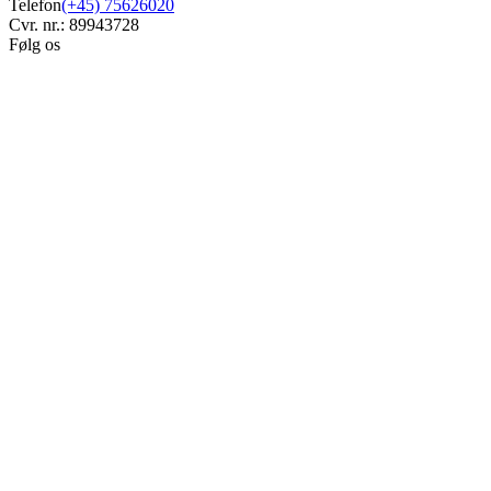
Telefon
(+45) 75626020
Cvr. nr.: 89943728
Følg os