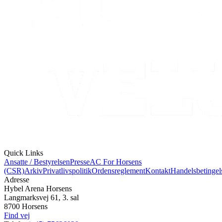
Quick Links
Ansatte / Bestyrelsen
Presse
AC For Horsens
(CSR)
Arkiv
Privatlivspolitik
Ordensreglement
Kontakt
Handelsbetingel
Adresse
Hybel Arena Horsens
Langmarksvej 61, 3. sal
8700 Horsens
Find vej