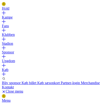
Hold
Kampe
Fans
Klubben
Stadion
Sponsor
Ungdom
Køb
Bliv sponsor
Køb billet
Køb sæsonkort
Partner-login
Merchandise
Kontakt
Close menu
Menu