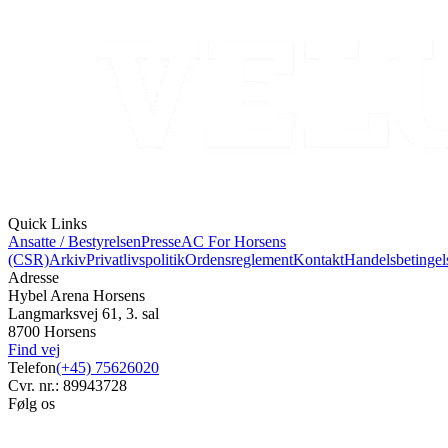
Quick Links
Ansatte / Bestyrelsen
Presse
AC For Horsens
(CSR)
Arkiv
Privatlivspolitik
Ordensreglement
Kontakt
Handelsbetingel
Adresse
Hybel Arena Horsens
Langmarksvej 61, 3. sal
8700 Horsens
Find vej
Telefon
(+45) 75626020
Cvr. nr.: 89943728
Følg os