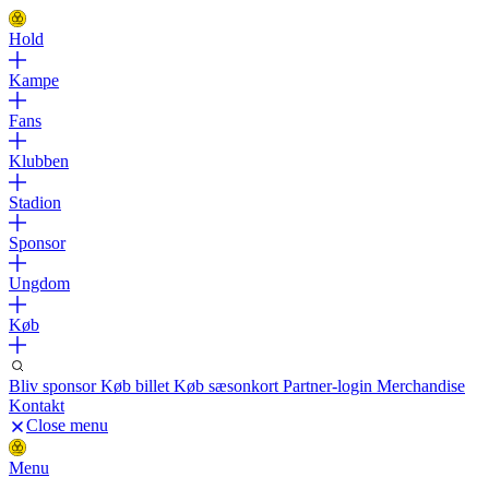
Hold
Kampe
Fans
Klubben
Stadion
Sponsor
Ungdom
Køb
Bliv sponsor
Køb billet
Køb sæsonkort
Partner-login
Merchandise
Kontakt
Close menu
Menu