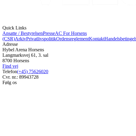
Quick Links
Ansatte / Bestyrelsen
Presse
AC For Horsens
(CSR)
Arkiv
Privatlivspolitik
Ordensreglement
Kontakt
Handelsbetingel
Adresse
Hybel Arena Horsens
Langmarksvej 61, 3. sal
8700 Horsens
Find vej
Telefon
(+45) 75626020
Cvr. nr.: 89943728
Følg os