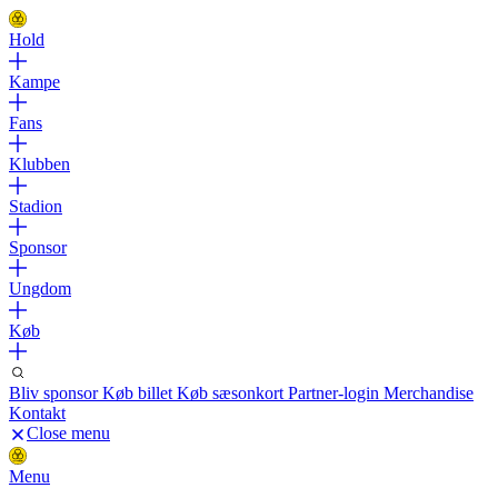
Hold
Kampe
Fans
Klubben
Stadion
Sponsor
Ungdom
Køb
Bliv sponsor
Køb billet
Køb sæsonkort
Partner-login
Merchandise
Kontakt
Close menu
Menu